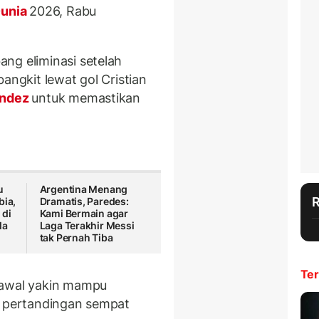
Dunia
2026, Rabu
ng eliminasi setelah
angkit lewat gol Cristian
andez
untuk memastikan
u
Argentina Menang
bia,
Dramatis, Paredes:
 di
Kami Bermain agar
la
Laga Terakhir Messi
tak Pernah Tiba
Ter
 awal yakin mampu
i pertandingan sempat