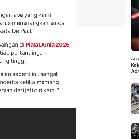
engan apa yang kami
 harus menenangkan emosi
kata De Paul.
saingan di
Piala Dunia 2026
tiap pertandingan
Juma
ang tinggi.
Kej
Adr
jalan seperti ini, sangat
enderita ketika memang
an dari jati diri kami,"