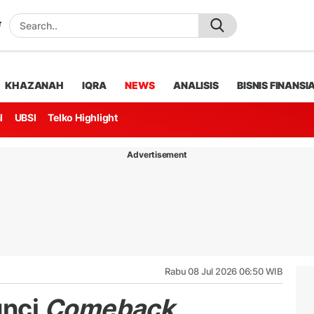
KHAZANAH
IQRA
NEWS
ANALISIS
BISNIS FINANSI
l
UBSI
Telko Highlight
Advertisement
Rabu 08 Jul 2026 06:50 WIB
unci
Comeback