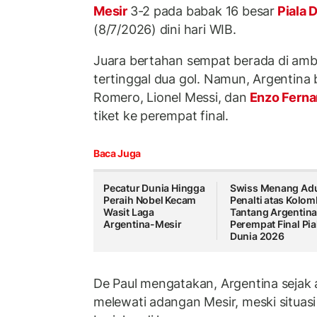
Mesir
3-2 pada babak 16 besar
Piala 
(8/7/2026) dini hari WIB.
Juara bertahan sempat berada di amba
tertinggal dua gol. Namun, Argentina b
Romero, Lionel Messi, dan
Enzo Fern
tiket ke perempat final.
Baca Juga
Pecatur Dunia Hingga
Swiss Menang Ad
Peraih Nobel Kecam
Penalti atas Kolom
Wasit Laga
Tantang Argentina
Argentina-Mesir
Perempat Final Pia
Dunia 2026
De Paul mengatakan, Argentina sejak
melewati adangan Mesir, meski situas