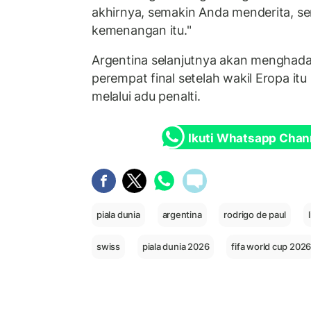
akhirnya, semakin Anda menderita, s
kemenangan itu."
Argentina selanjutnya akan menghada
perempat final setelah wakil Eropa it
melalui adu penalti.
Ikuti Whatsapp Chan
piala dunia
argentina
rodrigo de paul
swiss
piala dunia 2026
fifa world cup 202