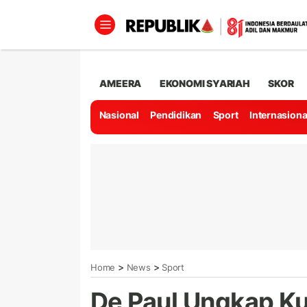
AMEERA
EKONOMI SYARIAH
SKOR
Nasional
Pendidikan
Sport
Internasiona
>
>
Home
News
Sport
De Paul Ungkap K