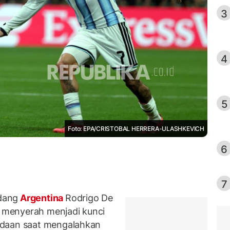
3
4
5
Foto: EPA/CRISTOBAL HERRERA-ULASHKEVICH
6
7
dang
Argentina
Rodrigo De
menyerah menjadi kunci
adaan saat mengalahkan