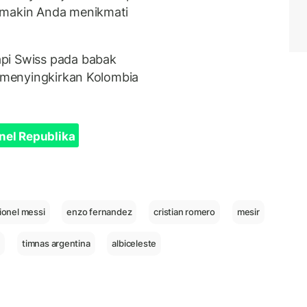
emakin Anda menikmati
pi Swiss pada babak
u menyingkirkan Kolombia
nel Republika
lionel messi
enzo fernandez
cristian romero
mesir
6
timnas argentina
albiceleste