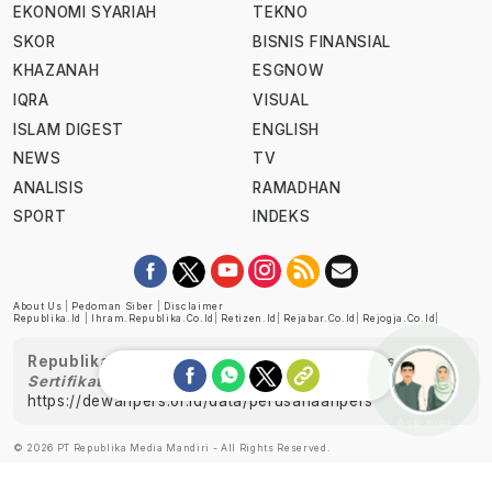
EKONOMI SYARIAH
TEKNO
SKOR
BISNIS FINANSIAL
KHAZANAH
ESGNOW
IQRA
VISUAL
ISLAM DIGEST
ENGLISH
NEWS
TV
ANALISIS
RAMADHAN
SPORT
INDEKS
About Us
|
Pedoman Siber
|
Disclaimer
Republika.id
|
Ihram.republika.co.id
|
Retizen.id
|
Rejabar.co.id
|
Rejogja.co.id
|
Republika telah diverifikasi oleh Dewan Pers
Sertifikat Nomor 1058/DP-Verifikasi/K/XII/2022
https://dewanpers.or.id/data/perusahaanpers
Ask me!
© 2026 PT Republika Media Mandiri - All Rights Reserved.