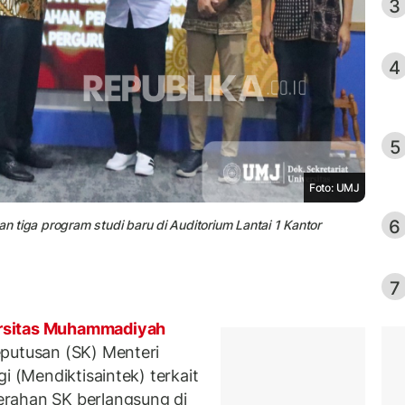
3
4
5
Foto: UMJ
6
tiga program studi baru di Auditorium Lantai 1 Kantor
7
rsitas Muhammadiyah
putusan (SK) Menteri
i (Mendiktisaintek) terkait
rahan SK berlangsung di