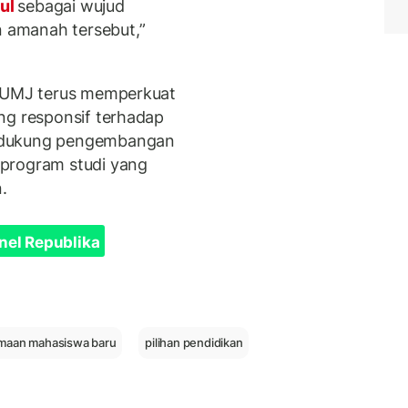
gul
sebagai wujud
 amanah tersebut,”
, UMJ terus memperkuat
ng responsif terhadap
endukung pengembangan
program studi yang
.
nel Republika
maan mahasiswa baru
pilihan pendidikan