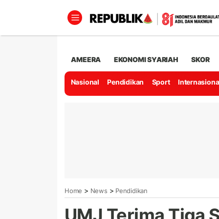
AMEERA
EKONOMI SYARIAH
SKOR
Nasional
Pendidikan
Sport
Internasiona
>
>
Home
News
Pendidikan
UMJ Terima Tiga 