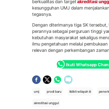
berkualitas dan target
akreditasi ung
kesungguhan UMJ dalam menjalankan
tegasnya.
Dengan diterimanya tiga SK tersebut
perannya sebagai perguruan tinggi ya
kebutuhan masyarakat sekaligus m
ilmu pengetahuan melalui pembukaan 
relevan dengan perkembangan zaman
Ikuti Whatsapp Chan
umj
prodi baru
lldikti wilayah iii
peneri
akreditasi unggul