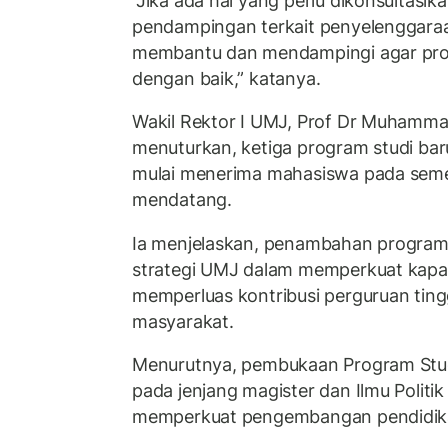
“Jika ada hal yang perlu dikonsultas
pendampingan terkait penyelenggaraa
membantu dan mendampingi agar pros
dengan baik,” katanya.
Wakil Rektor I UMJ, Prof Dr Muhamm
menuturkan, ketiga program studi bar
mulai menerima mahasiswa pada semes
mendatang.
Ia menjelaskan, penambahan program 
strategi UMJ dalam memperkuat kapa
memperluas kontribusi perguruan tin
masyarakat.
Menurutnya, pembukaan Program Stud
pada jenjang magister dan Ilmu Politi
memperkuat pengembangan pendidika