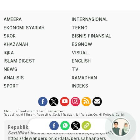
AMEERA
INTERNASIONAL
EKONOMI SYARIAH
TEKNO
SKOR
BISNIS FINANSIAL
KHAZANAH
ESGNOW
IQRA
VISUAL
ISLAM DIGEST
ENGLISH
NEWS
TV
ANALISIS
RAMADHAN
SPORT
INDEKS
About Us
|
Pedoman Siber
|
Disclaimer
Republika.id
|
Ihram.republika.co.id
|
Retizen.id
|
Rejabar.co.id
|
Rejogja.co.id
|
Republika telah diverifikasi oleh Dewan Pers
Sertifikat Nomor 1058/DP-Verifikasi/K/XII/2022
https://dewanpers.or.id/data/perusahaanpers
Ask me!