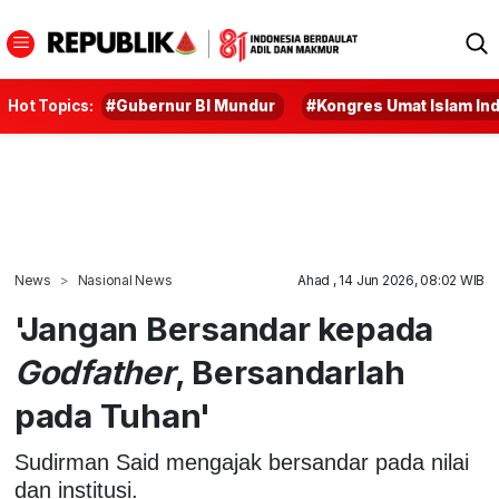
Hot Topics:
#Gubernur BI Mundur
#Kongres Umat Islam In
News
Nasional News
Ahad , 14 Jun 2026, 08:02 WIB
'Jangan Bersandar kepada
Godfather
, Bersandarlah
pada Tuhan'
Sudirman Said mengajak bersandar pada nilai
dan institusi.