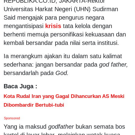
REPUBLIKA.CO.ID, JAKARTA-Rektor
Universitas Harkat Negeri (UHN) Sudirman
Said mengajak para pengurus negara
mengantisipasi
krisis
tata kelola dengan
berhenti memuja personifikasi kekuasaan dan
kembali bersandar pada nilai serta institusi.
Ia merangkum ajakan itu dalam satu kalimat
sederhana: jangan bersandar pada
god father,
bersandarlah pad
a God.
Baca Juga :
Kota Rudal Iran yang Gagal Dihancurkan AS Meski
Dibombardir Bertubi-tubi
Sponsored
Yang ia maksud
godfather
bukan semata bos
kartel di layar lebar, melainkan watak kuasa