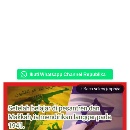
Ikuti Whatsapp Channel Republika
Baca selengkapnya
arrow_forward_ios