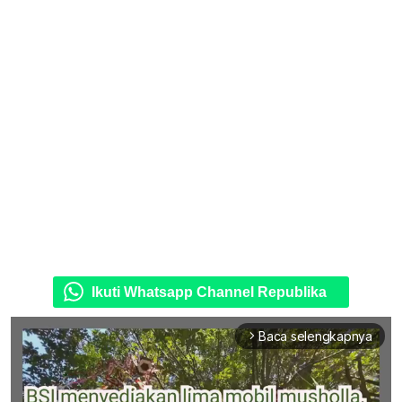
Ikuti Whatsapp Channel Republika
Baca selengkapnya
arrow_forward_ios