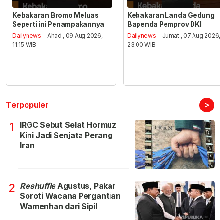
Kebakaran Bromo Meluas
Kebakaran Landa Gedung
Seperti ini Penampakannya
Bapenda Pemprov DKI
Dailynews
- Ahad , 09 Aug 2026,
Dailynews
- Jumat , 07 Aug 2026
11:15 WIB
23:00 WIB
>
Terpopuler
IRGC Sebut Selat Hormuz
1
Kini Jadi Senjata Perang
Iran
Reshuffle
Agustus, Pakar
2
Soroti Wacana Pergantian
Wamenhan dari Sipil