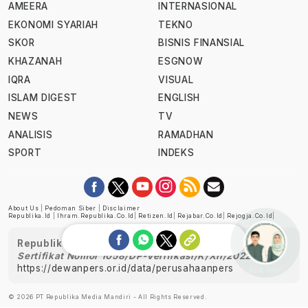
AMEERA
INTERNASIONAL
EKONOMI SYARIAH
TEKNO
SKOR
BISNIS FINANSIAL
KHAZANAH
ESGNOW
IQRA
VISUAL
ISLAM DIGEST
ENGLISH
NEWS
TV
ANALISIS
RAMADHAN
SPORT
INDEKS
About Us
|
Pedoman Siber
|
Disclaimer
Republika.id
|
Ihram.republika.co.id
|
Retizen.id
|
Rejabar.co.id
|
Rejogja.co.id
|
Republika telah diverifikasi oleh Dewan Pers
Sertifikat Nomor 1058/DP-Verifikasi/K/XII/2022
https://dewanpers.or.id/data/perusahaanpers
Ask me!
© 2026 PT Republika Media Mandiri - All Rights Reserved.