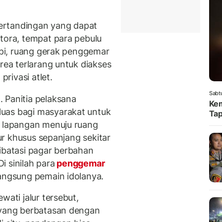
ertandingan yang dapat
stora, tempat para pebulu
tapi, ruang gerak penggemar
rea terlarang untuk diakses
rivasi atlet.
Sabt
 Panitia pelaksana
Kem
uas bagi masyarakat untuk
Tap
i lapangan menuju ruang
lur khusus sepanjang sekitar
 dibatasi pagar berbahan
Di sinilah para
penggemar
langsung pemain idolanya.
wati jalur tersebut,
 yang berbatasan dengan