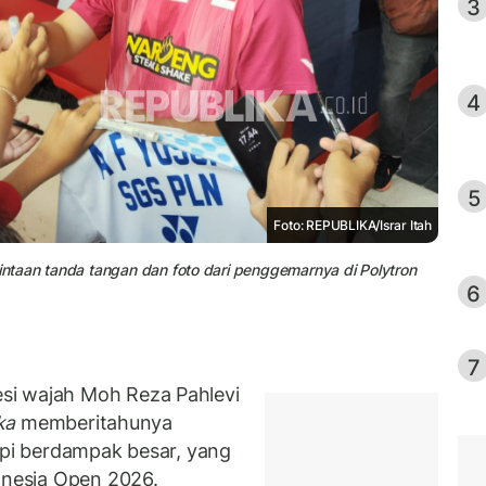
3
4
5
Foto: REPUBLIKA/Israr Itah
taan tanda tangan dan foto dari penggemarnya di Polytron
6
7
si wajah Moh Reza Pahlevi
ka
memberitahunya
api berdampak besar, yang
donesia Open 2026.