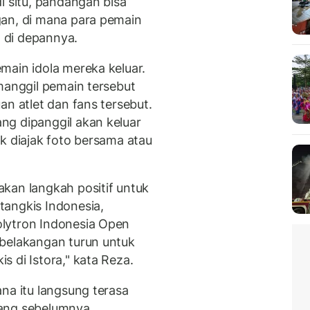
i situ, pandangan bisa
gan, di mana para pemain
 di depannya.
main idola mereka keluar.
manggil pemain tersebut
an atlet dan fans tersebut.
ng dipanggil akan keluar
k diajak foto bersama atau
kan langkah positif untuk
tangkis Indonesia,
lytron Indonesia Open
belakangan turun untuk
 di Istora," kata Reza.
na itu langsung terasa
yang sebelumnya