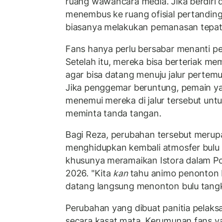
ruang wawancara media. Jika berdiri d
menembus ke ruang ofisial pertandin
biasanya melakukan pemanasan tepat
Fans hanya perlu bersabar menanti pe
Setelah itu, mereka bisa berteriak me
agar bisa datang menuju jalur pertemu
Jika penggemar beruntung, pemain ya
menemui mereka di jalur tersebut untu
meminta tanda tangan.
Bagi Reza, perubahan tersebut merupa
menghidupkan kembali atmosfer bulu 
khusunya meramaikan Istora dalam Po
2026. "Kita
kan
tahu animo penonton 
datang langsung menonton bulu tangkis
Perubahan yang dibuat panitia pelaksa
secara kasat mata. Kerumunan fans 