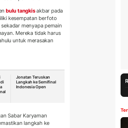
en
bulu tangkis
akbar pada
iliki kesempatan berfoto
u sekadar menyapa pemain
Senayan. Mereka tidak harus
dahulu untuk merasakan
i
Jonatan Teruskan
di
Langkah ke Semifinal
ia
Indonesia Open
inal
Ter
ngan Sabar Karyaman
emastikan langkah ke