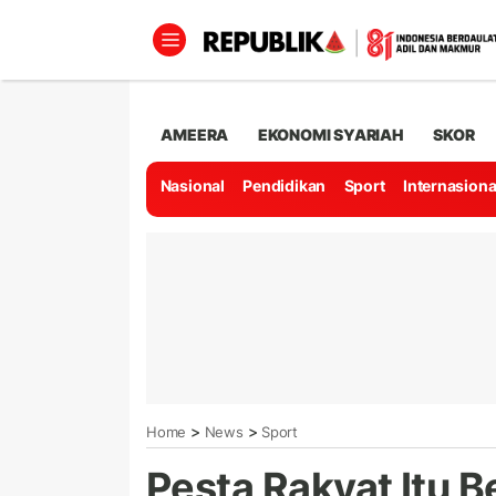
AMEERA
EKONOMI SYARIAH
SKOR
Nasional
Pendidikan
Sport
Internasiona
>
>
Home
News
Sport
Pesta Rakyat Itu 