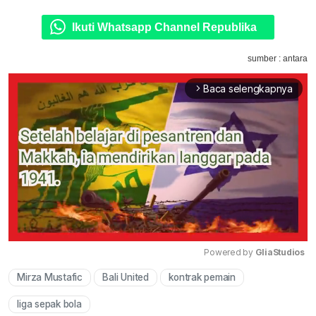
Ikuti Whatsapp Channel Republika
sumber : antara
Baca selengkapnya
arrow_forward_ios
Powered by 
GliaStudios
Mirza Mustafic
Bali United
kontrak pemain
Mute
liga sepak bola