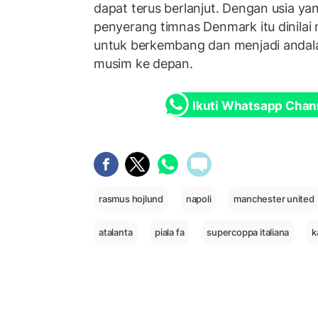
dapat terus berlanjut. Dengan usia yan
penyerang timnas Denmark itu dinilai 
untuk berkembang dan menjadi andal
musim ke depan.
Ikuti Whatsapp Chan
rasmus hojlund
napoli
manchester united
atalanta
piala fa
supercoppa italiana
k