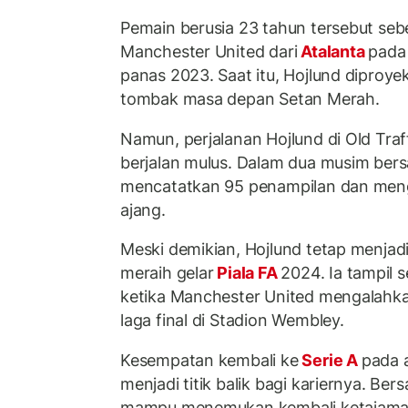
Pemain berusia 23 tahun tersebut se
Manchester United dari
Atalanta
pada
panas 2023. Saat itu, Hojlund diproye
tombak masa depan Setan Merah.
Namun, perjalanan Hojlund di Old Tra
berjalan mulus. Dalam dua musim ber
mencatatkan 95 penampilan dan meng
ajang.
Meski demikian, Hojlund tetap menjad
meraih gelar
Piala FA
2024. Ia tampil 
ketika Manchester United mengalahk
laga final di Stadion Wembley.
Kesempatan kembali ke
Serie A
pada 
menjadi titik balik bagi kariernya. Ber
mampu menemukan kembali ketajaman