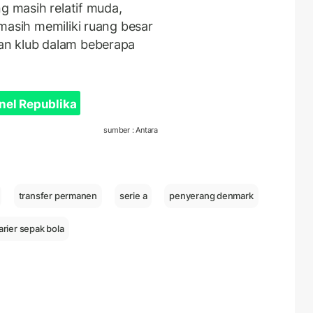
g masih relatif muda,
masih memiliki ruang besar
an klub dalam beberapa
nel Republika
sumber : Antara
transfer permanen
serie a
penyerang denmark
arier sepak bola