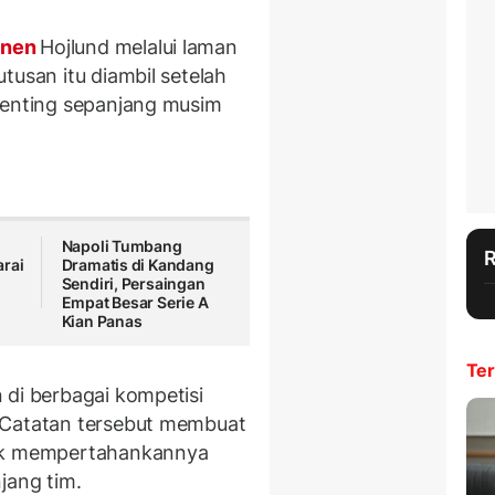
anen
Hojlund melalui laman
tusan itu diambil setelah
penting sepanjang musim
Napoli Tumbang
arai
Dramatis di Kandang
Sendiri, Persaingan
Empat Besar Serie A
Kian Panas
Ter
 di berbagai kompetisi
 Catatan tersebut membuat
tuk mempertahankannya
jang tim.