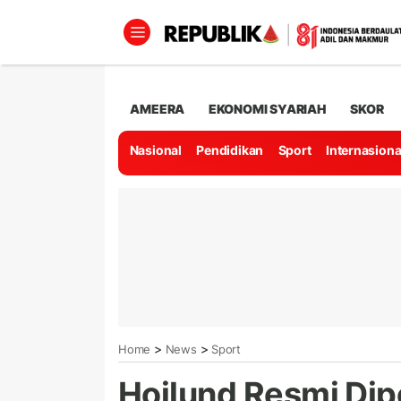
AMEERA
EKONOMI SYARIAH
SKOR
Nasional
Pendidikan
Sport
Internasiona
>
>
Home
News
Sport
Hojlund Resmi Di