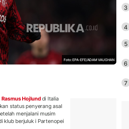
3
4
5
Foto: EPA-EFE/ADAM VAUGHAN
6
7
h
Rasmus Hojlund
di Italia
kan status penyerang asal
setelah menjalani musim
klub berjuluk i Partenopei