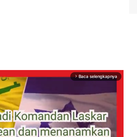
Baca selengkapnya
arrow_forward_ios