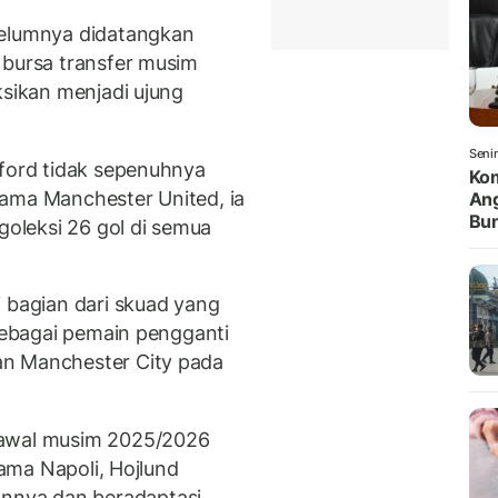
belumnya didatangkan
 bursa transfer musim
ksikan menjadi ujung
Seni
fford tidak sepenuhnya
Kom
sama Manchester United, ia
Ang
Bun
oleksi 26 gol di semua
i bagian dari skuad yang
sebagai pemain pengganti
an Manchester City pada
awal musim 2025/2026
sama Napoli, Hojlund
nya dan beradaptasi