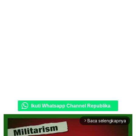
Ikuti Whatsapp Channel Republika
Baca selengkapnya
arrow_forward_ios