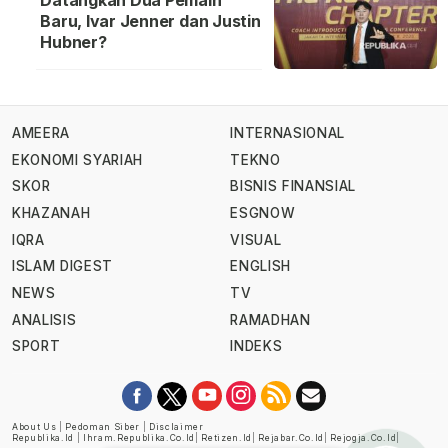
Datangkan Dua Pemain
Baru, Ivar Jenner dan Justin
Hubner?
AMEERA
INTERNASIONAL
EKONOMI SYARIAH
TEKNO
SKOR
BISNIS FINANSIAL
KHAZANAH
ESGNOW
IQRA
VISUAL
ISLAM DIGEST
ENGLISH
NEWS
TV
ANALISIS
RAMADHAN
SPORT
INDEKS
About Us
|
Pedoman Siber
|
Disclaimer
Republika.id
|
Ihram.republika.co.id
|
Retizen.id
|
Rejabar.co.id
|
Rejogja.co.id
|