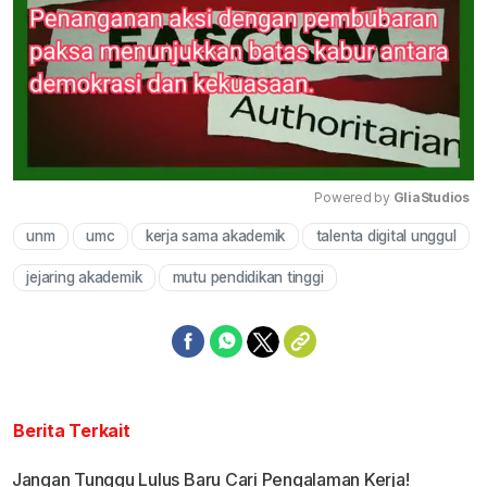
Powered by 
GliaStudios
unm
umc
kerja sama akademik
talenta digital unggul
Mute
jejaring akademik
mutu pendidikan tinggi
Berita Terkait
Jangan Tunggu Lulus Baru Cari Pengalaman Kerja!