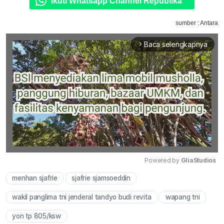
Ikuti Whatsapp Channel Republika
sumber : Antara
Baca selengkapnya
arrow_forward_ios
Powered by 
GliaStudios
menhan sjafrie
sjafrie sjamsoeddin
Mute
wakil panglima tni jenderal tandyo budi revita
wapang tni
yon tp 805/ksw