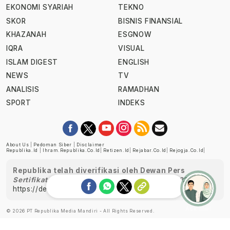
EKONOMI SYARIAH
TEKNO
SKOR
BISNIS FINANSIAL
KHAZANAH
ESGNOW
IQRA
VISUAL
ISLAM DIGEST
ENGLISH
NEWS
TV
ANALISIS
RAMADHAN
SPORT
INDEKS
About Us
|
Pedoman Siber
|
Disclaimer
Republika.id
|
Ihram.republika.co.id
|
Retizen.id
|
Rejabar.co.id
|
Rejogja.co.id
|
Republika telah diverifikasi oleh Dewan Pers
Sertifikat Nomor 1058/DP-Verifikasi/K/XII/2022
https://dewanpers.or.id/data/perusahaanpers
Ask me!
© 2026 PT Republika Media Mandiri - All Rights Reserved.