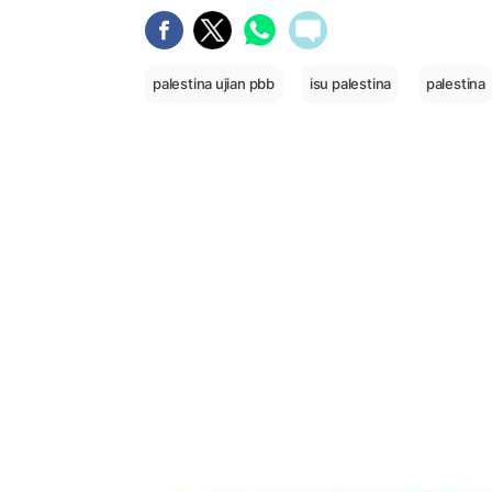
palestina ujian pbb
isu palestina
palestina