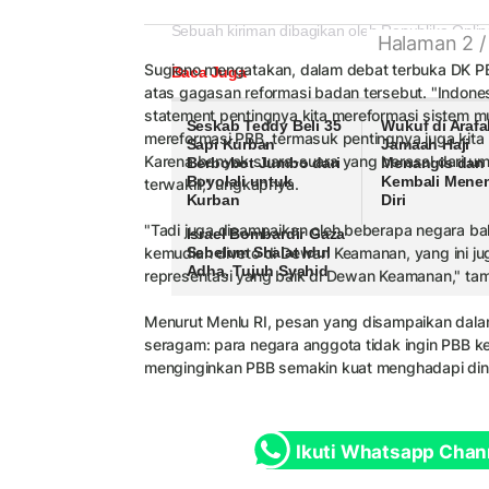
Sebuah kiriman dibagikan oleh Republika Onlin
Halaman 2 /
Sugiono mengatakan, dalam debat terbuka DK P
Baca Juga
atas gagasan reformasi badan tersebut. "Indone
statement pentingnya kita mereformasi sistem mul
Seskab Teddy Beli 35
Wukuf di Arafa
mereformasi PBB, termasuk pentingnya juga kita 
Sapi Kurban
Jamaah Haji
Karena banyak suara-suara yang berasal dari um
Berbobot Jumbo dari
Menangis dan
Boyolali untuk
Kembali Mene
terwakili," ungkapnya.
Kurban
Diri
"Tadi juga disampaikan oleh beberapa negara 
Israel Bombardir Gaza
kemudian diveto di Dewan Keamanan, yang ini ju
Sebelum Shalat Idul
Adha, Tujuh Syahid
representasi yang baik di Dewan Keamanan," ta
Menurut Menlu RI, pesan yang disampaikan dal
seragam: para negara anggota tidak ingin PBB k
menginginkan PBB semakin kuat menghadapi dina
Ikuti Whatsapp Chan