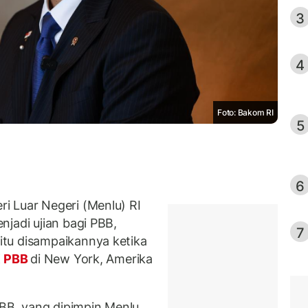
3
4
Foto: Bakom RI
5
6
 Luar Negeri (Menlu) RI
njadi ujian bagi PBB,
7
tu disampaikannya ketika
K
PBB
di New York, Amerika
B, yang dipimpin Menlu