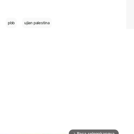
pbb
ujian palestina
Baca selengkapnya
arrow_forward_ios