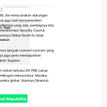
e (@republikaonline)
 2
BB, dia menyuarakan dukungan
sia juga tadi menyampaikan
tilateral yang ada, pentingnya kita
h, Saat
mereformasi Security Council.
umnya Global South itu tidak
mukan
bahwa banyak concern-concern yang
ga juga perlu mendapatkan
mbah Sugiono.
am debat terbuka DK PBB cukup
ehilangan relevansinya. Mereka
mika global. (Kamran Dikarma)
nel Republika