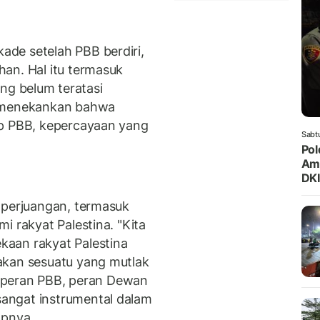
de setelah PBB berdiri,
an. Hal itu termasuk
yang belum teratasi
i menekankan bahwa
ap PBB, kepercayaan yang
Sabt
Pol
Ama
DKI
 perjuangan, termasuk
i rakyat Palestina. "Kita
aan rakyat Palestina
akan sesuatu yang mutlak
ja peran PBB, peran Dewan
angat instrumental dalam
apnya.