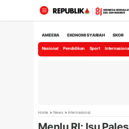
AMEERA
EKONOMI SYARIAH
SKOR
Nasional
Pendidikan
Sport
Internasiona
>
>
Home
News
Internasional
Menlu RI: Isu Pales