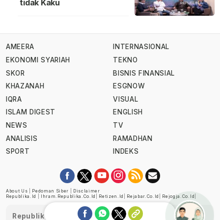
tidak Kaku
AMEERA
INTERNASIONAL
EKONOMI SYARIAH
TEKNO
SKOR
BISNIS FINANSIAL
KHAZANAH
ESGNOW
IQRA
VISUAL
ISLAM DIGEST
ENGLISH
NEWS
TV
ANALISIS
RAMADHAN
SPORT
INDEKS
About Us
|
Pedoman Siber
|
Disclaimer
Republika.id
|
Ihram.republika.co.id
|
Retizen.id
|
Rejabar.co.id
|
Rejogja.co.id
|
Republika telah diverifikasi oleh Dewan Pers