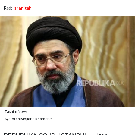
Red:
Israr Itah
Tasnim News
Ayatollah Mojtaba Khamenei