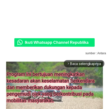
Ikuti Whatsapp Channel Republika
sumber : Antara
Baca selengkapnya
arrow_forward_ios