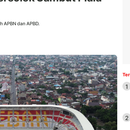
oleh APBN dan APBD.
Ter
1
2