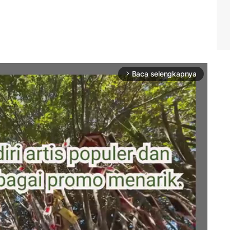
Baca selengkapnya
arrow_forward_ios