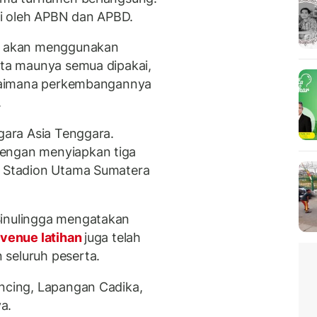
yai oleh APBN dan APBD.
tu akan menggunakan
Kota maunya semua dipakai,
bagaimana perkembangannya
.
egara Asia Tenggara.
dengan menyiapkan tiga
n, Stadion Utama Sumatera
Sinulingga mengatakan
venue latihan
juga telah
 seluruh peserta.
ancing, Lapangan Cadika,
a.