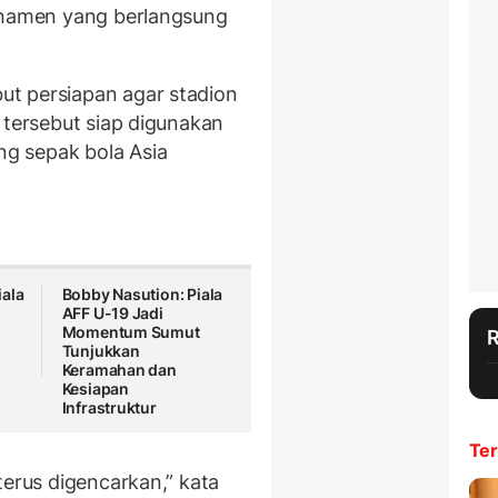
urnamen yang berlangsung
t persiapan agar stadion
 tersebut siap digunakan
g sepak bola Asia
iala
Bobby Nasution: Piala
AFF U-19 Jadi
Momentum Sumut
Tunjukkan
Keramahan dan
Kesiapan
Infrastruktur
Ter
terus digencarkan,” kata