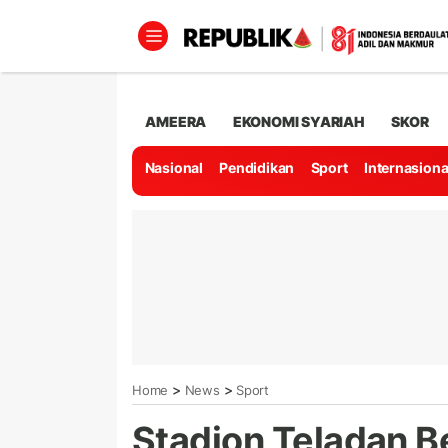
AMEERA
EKONOMI SYARIAH
SKOR
Nasional
Pendidikan
Sport
Internasiona
>
>
Home
News
Sport
Stadion Teladan B