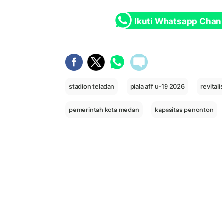
Ikuti Whatsapp Chan
stadion teladan
piala aff u-19 2026
revital
pemerintah kota medan
kapasitas penonton