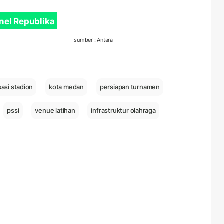
nel Republika
sumber : Antara
isasi stadion
kota medan
persiapan turnamen
pssi
venue latihan
infrastruktur olahraga