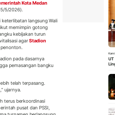
merintah Kota Medan
25/5/2026).
 keterlibatan langsung Wali
 ikut memimpin gotong
angku kebijakan turun
italisasi agar
Stadion
 penonton.
Kami
tadion pada dasarnya
UT 
Lin
ingga pemasangan bangku
lebih telah terpasang.
” ujarnya.
h terus berkoordinasi
erintah pusat dan PSSI,
lama turnamen berlangsung.