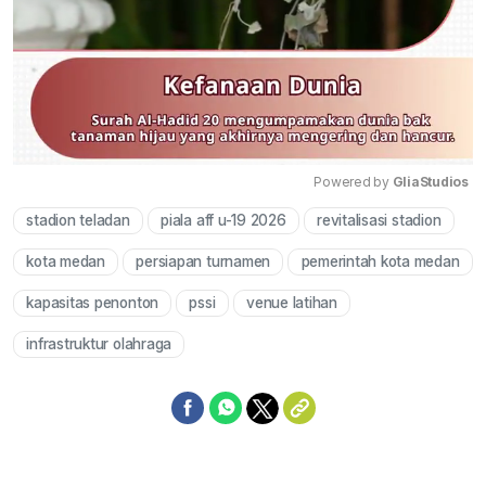
Powered by 
GliaStudios
stadion teladan
piala aff u-19 2026
revitalisasi stadion
Mute
kota medan
persiapan turnamen
pemerintah kota medan
kapasitas penonton
pssi
venue latihan
infrastruktur olahraga