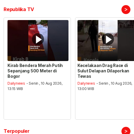
>
Republika TV
Kirab Bendera Merah Putih
Kecelakaan Drag Race di
Sepanjang 500 Meter di
Sulut Delapan Dilaporkan
Bogor
Tewas
Dailynews
- Senin , 10 Aug 2026,
Dailynews
- Senin , 10 Aug 2026,
13:15 WIB
13:00 WIB
>
Terpopuler