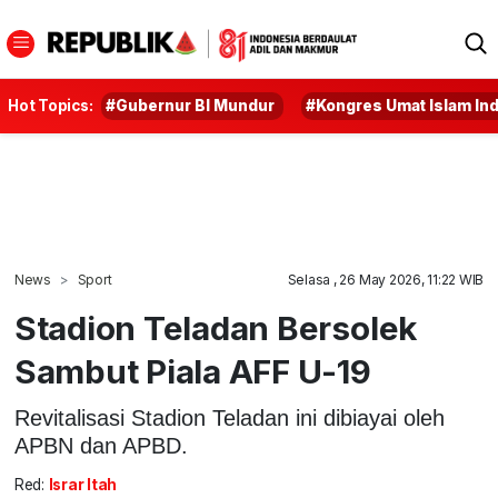
Hot Topics:
#Gubernur BI Mundur
#Kongres Umat Islam In
News
Sport
Selasa , 26 May 2026, 11:22 WIB
Stadion Teladan Bersolek
Sambut Piala AFF U-19
Revitalisasi Stadion Teladan ini dibiayai oleh
APBN dan APBD.
Red:
Israr Itah