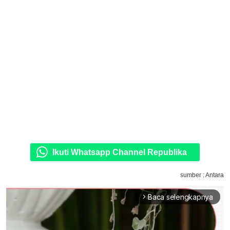
Ikuti Whatsapp Channel Republika
sumber : Antara
Baca selengkapnya
arrow_forward_ios