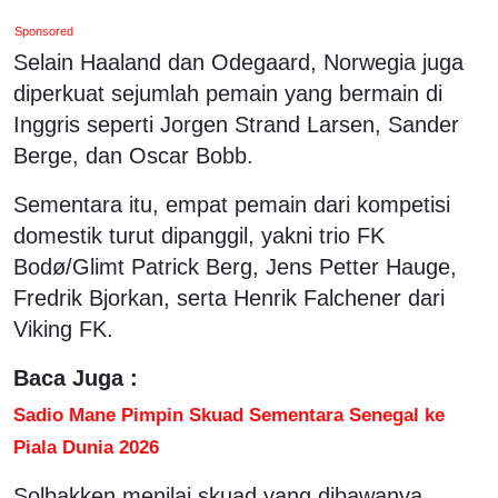
Sponsored
Selain Haaland dan Odegaard, Norwegia juga
diperkuat sejumlah pemain yang bermain di
Inggris seperti Jorgen Strand Larsen, Sander
Berge, dan Oscar Bobb.
Sementara itu, empat pemain dari kompetisi
domestik turut dipanggil, yakni trio FK
Bodø/Glimt Patrick Berg, Jens Petter Hauge,
Fredrik Bjorkan, serta Henrik Falchener dari
Viking FK.
Baca Juga :
Sadio Mane Pimpin Skuad Sementara Senegal ke
Piala Dunia 2026
Solbakken menilai skuad yang dibawanya