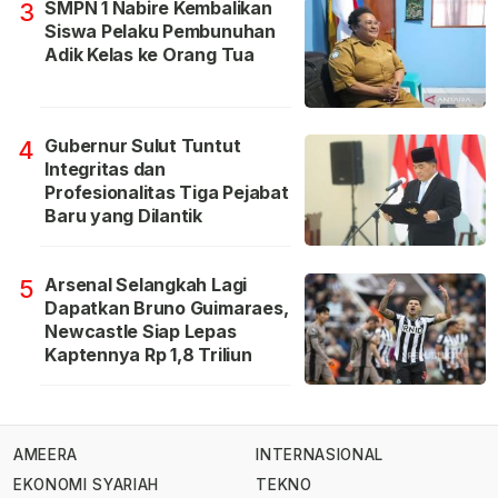
SMPN 1 Nabire Kembalikan
3
Siswa Pelaku Pembunuhan
Adik Kelas ke Orang Tua
Gubernur Sulut Tuntut
4
Integritas dan
Profesionalitas Tiga Pejabat
Baru yang Dilantik
Arsenal Selangkah Lagi
5
Dapatkan Bruno Guimaraes,
Newcastle Siap Lepas
Kaptennya Rp 1,8 Triliun
AMEERA
INTERNASIONAL
EKONOMI SYARIAH
TEKNO