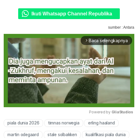
Ikuti Whatsapp Channel Republika
sumber : Antara
Baca selengkapnya
arrow_forward_ios
Powered by 
GliaStudios
piala dunia 2026
timnas norwegia
erling haaland
Mute
martin odegaard
stale solbakken
kualifikasi piala dunia