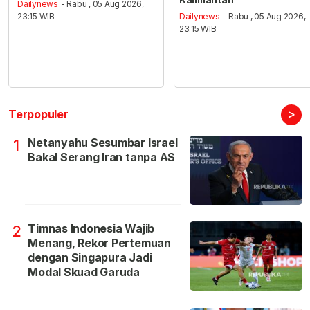
Dailynews
- Rabu , 05 Aug 2026,
23:15 WIB
Dailynews
- Rabu , 05 Aug 2026,
23:15 WIB
>
Terpopuler
Netanyahu Sesumbar Israel
1
Bakal Serang Iran tanpa AS
Timnas Indonesia Wajib
2
Menang, Rekor Pertemuan
dengan Singapura Jadi
Modal Skuad Garuda