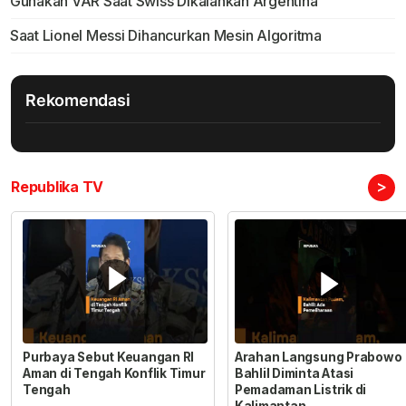
Gunakan VAR Saat Swiss Dikalahkan Argentina
Saat Lionel Messi Dihancurkan Mesin Algoritma
Rekomendasi
>
Republika TV
Purbaya Sebut Keuangan RI
Arahan Langsung Prabowo
Aman di Tengah Konflik Timur
Bahlil Diminta Atasi
Tengah
Pemadaman Listrik di
Kalimantan