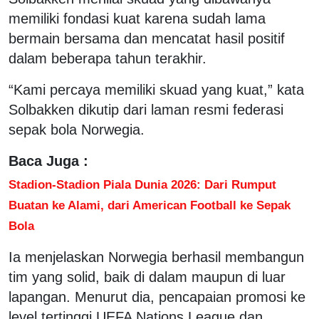
memiliki fondasi kuat karena sudah lama
bermain bersama dan mencatat hasil positif
dalam beberapa tahun terakhir.
“Kami percaya memiliki skuad yang kuat,” kata
Solbakken dikutip dari laman resmi federasi
sepak bola Norwegia.
Baca Juga :
Stadion-Stadion Piala Dunia 2026: Dari Rumput
Buatan ke Alami, dari American Football ke Sepak
Bola
Ia menjelaskan Norwegia berhasil membangun
tim yang solid, baik di dalam maupun di luar
lapangan. Menurut dia, pencapaian promosi ke
level tertinggi UEFA Nations League dan