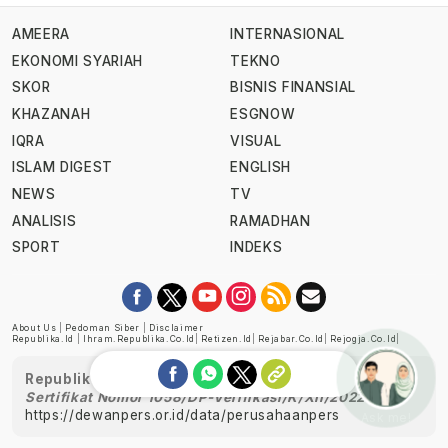
AMEERA
INTERNASIONAL
EKONOMI SYARIAH
TEKNO
SKOR
BISNIS FINANSIAL
KHAZANAH
ESGNOW
IQRA
VISUAL
ISLAM DIGEST
ENGLISH
NEWS
TV
ANALISIS
RAMADHAN
SPORT
INDEKS
About Us
|
Pedoman Siber
|
Disclaimer
Republika.id
|
Ihram.republika.co.id
|
Retizen.id
|
Rejabar.co.id
|
Rejogja.co.id
|
Republika telah diverifikasi oleh Dewan Pers
Sertifikat Nomor 1058/DP-Verifikasi/K/XII/2022
https://dewanpers.or.id/data/perusahaanpers
Ask me!