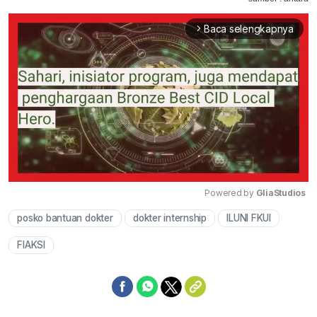
Baca selengkapnya
arrow_forward_ios
Powered by 
GliaStudios
posko bantuan dokter
dokter internship
ILUNI FKUI
Mute
FIAKSI