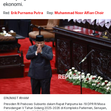
ekonomi.
Red:
Erik Purnama Putra
Rep:
Muhammad Noor Alfian Choir
EPA/MAST IRHAM
Presiden RI Prabowo Subianto dalam Rapat Paripurna ke-19 DPR RI Masa
Persidangan V Tahun Sidang 2025-2026 di Kompleks Parlemen, Senayan,