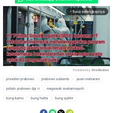
Baca selengkapnya
arrow_forward_ios
Powered by 
GliaStudios
presiden prabowo
prabowo subianto
puan maharani
Mute
pidato prabowo dpr ri
megawati soekarnoputri
bung karno
bung hatta
bung sjahrir