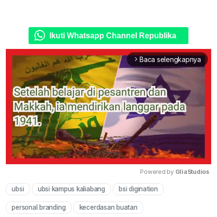
Ikuti Whatsapp Channel Republika
Baca selengkapnya
arrow_forward_ios
Powered by 
GliaStudios
ubsi
ubsi kampus kaliabang
bsi digination
Mute
personal branding
kecerdasan buatan