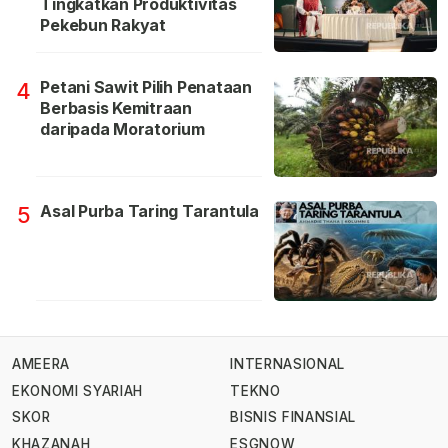
Tingkatkan Produktivitas
Pekebun Rakyat
Petani Sawit Pilih Penataan
4
Berbasis Kemitraan
daripada Moratorium
Asal Purba Taring Tarantula
5
AMEERA
INTERNASIONAL
EKONOMI SYARIAH
TEKNO
SKOR
BISNIS FINANSIAL
KHAZANAH
ESGNOW