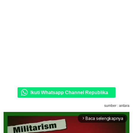
Ikuti Whatsapp Channel Republika
sumber : antara
Baca selengkapnya
arrow_forward_ios