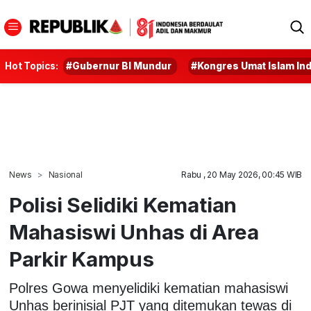
Hot Topics:
#Gubernur BI Mundur
#Kongres Umat Islam In
News
Nasional
Rabu , 20 May 2026, 00:45 WIB
Polisi Selidiki Kematian
Mahasiswi Unhas di Area
Parkir Kampus
Polres Gowa menyelidiki kematian mahasiswi
Unhas berinisial PJT yang ditemukan tewas di