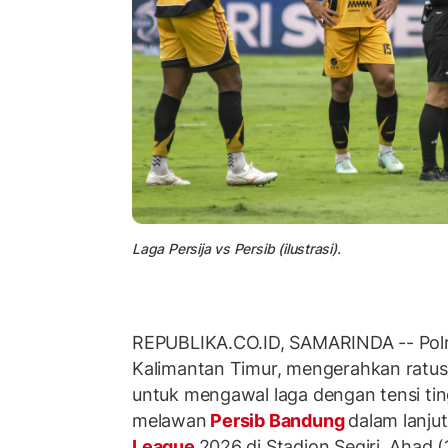
Laga Persija vs Persib (ilustrasi).
REPUBLIKA.CO.ID, SAMARINDA -- Polr
Kalimantan Timur, mengerahkan ratu
untuk mengawal laga dengan tensi tin
melawan
Persib Bandung
dalam lanju
League
2026 di Stadion Segiri, Ahad 