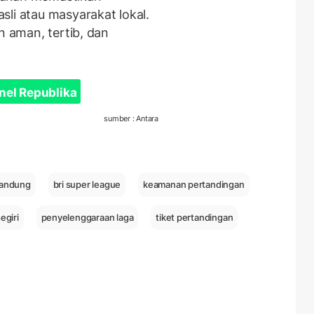
li atau masyarakat lokal.
n aman, tertib, dan
nel Republika
sumber : Antara
bandung
bri super league
keamanan pertandingan
egiri
penyelenggaraan laga
tiket pertandingan