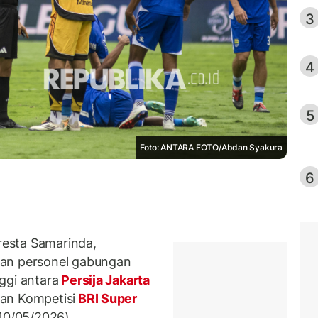
3
4
5
Foto: ANTARA FOTO/Abdan Syakura
6
esta Samarinda,
san personel gabungan
ggi antara
Persija Jakarta
tan Kompetisi
BRI Super
(10/05/2026).