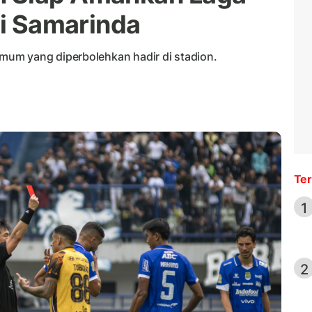
di Samarinda
um yang diperbolehkan hadir di stadion.
Ter
1
2