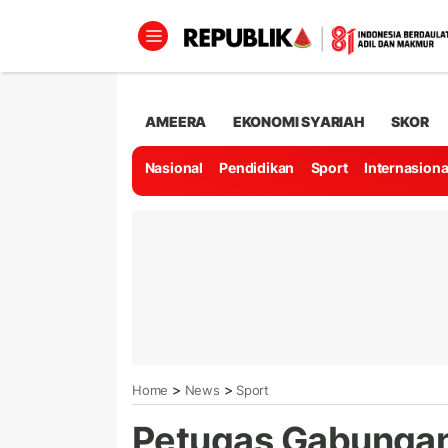
AMEERA
EKONOMI SYARIAH
SKOR
Nasional
Pendidikan
Sport
Internasiona
>
>
Home
News
Sport
Petugas Gabungan