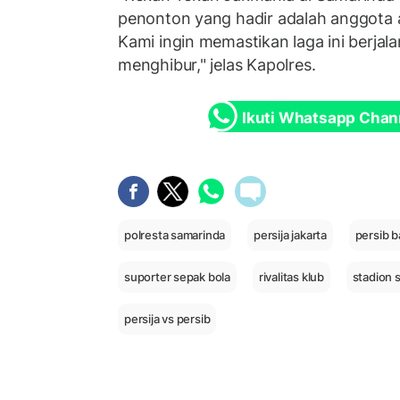
penonton yang hadir adalah anggota as
Kami ingin memastikan laga ini berjala
menghibur," jelas Kapolres.
Ikuti Whatsapp Chan
polresta samarinda
persija jakarta
persib 
suporter sepak bola
rivalitas klub
stadion s
persija vs persib