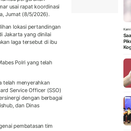
ar usai rapat koordinasi
da, Jumat (8/5/2026).
han lokasi pertandingan
Kami
i Jakarta yang dinilai
Saa
Pik
an laga tersebut di ibu
Kog
abes Polri yang telah
ta telah menyerahkan
rd Service Officer (SSO)
ersinergi dengan berbagai
Dishub, dan Dinas
ngenai pembatasan tim