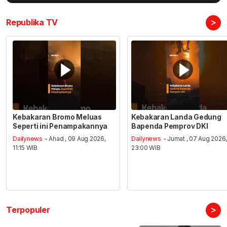
>
Republika TV
Kebakaran Bromo Meluas
Kebakaran Landa Gedung
Seperti ini Penampakannya
Bapenda Pemprov DKI
Dailynews
- Ahad , 09 Aug 2026,
Dailynews
- Jumat , 07 Aug 2026
11:15 WIB
23:00 WIB
>
Terpopuler