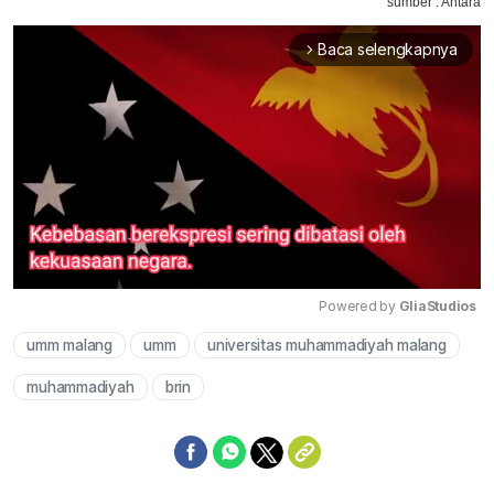
sumber : Antara
Baca selengkapnya
arrow_forward_ios
Powered by 
GliaStudios
umm malang
umm
universitas muhammadiyah malang
Mute
muhammadiyah
brin