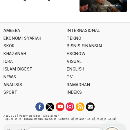
AMEERA
INTERNASIONAL
EKONOMI SYARIAH
TEKNO
SKOR
BISNIS FINANSIAL
KHAZANAH
ESGNOW
IQRA
VISUAL
ISLAM DIGEST
ENGLISH
NEWS
TV
ANALISIS
RAMADHAN
SPORT
INDEKS
About Us
|
Pedoman Siber
|
Disclaimer
Republika.id
|
Ihram.republika.co.id
|
Retizen.id
|
Rejabar.co.id
|
Rejogja.co.id
|