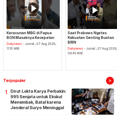
Keracunan MBG di Papua
Saat Prabowo Ngetes
BGN Masaknya Kecepatan
Kekuatan Genting Buatan
BRIN
Dailynews
- Jumat , 07 Aug 2026,
11:15 WIB
Dailynews
- Jumat , 07 Aug 2026
09:45 WIB
>
Terpopuler
Dirut Lokta Karya Perbakin:
1
995 Senjata untuk Ekskul
Menembak, Batal karena
Jenderal Suryo Meninggal