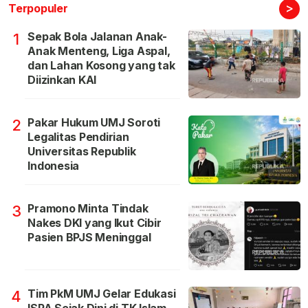
>
Terpopuler
Sepak Bola Jalanan Anak-
1
Anak Menteng, Liga Aspal,
dan Lahan Kosong yang tak
Diizinkan KAI
Pakar Hukum UMJ Soroti
2
Legalitas Pendirian
Universitas Republik
Indonesia
Pramono Minta Tindak
3
Nakes DKI yang Ikut Cibir
Pasien BPJS Meninggal
Tim PkM UMJ Gelar Edukasi
4
ISPA Sejak Dini di TK Islam