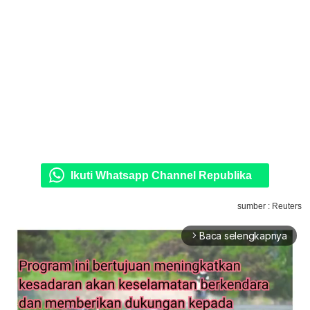
Ikuti Whatsapp Channel Republika
sumber : Reuters
Baca selengkapnya
arrow_forward_ios