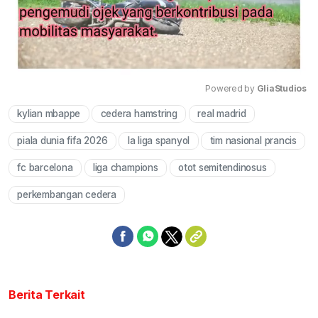
Powered by 
GliaStudios
kylian mbappe
cedera hamstring
real madrid
Mute
piala dunia fifa 2026
la liga spanyol
tim nasional prancis
fc barcelona
liga champions
otot semitendinosus
perkembangan cedera
Berita Terkait