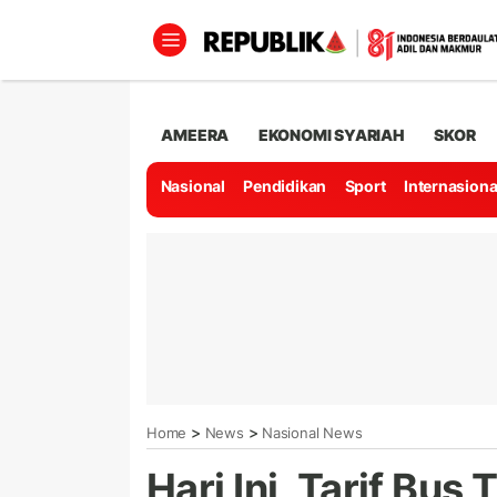
AMEERA
EKONOMI SYARIAH
SKOR
Nasional
Pendidikan
Sport
Internasiona
>
>
Home
News
Nasional News
Hari Ini, Tarif Bus