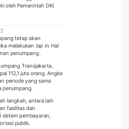
iki oleh Pemerintah DKI
 2
mpang tetap akan
tika melakukan
tap in
. Hal
kaman penumpang.
numpang Transjakarta,
i 112,1 juta orang. Angka
kan periode yang sama
ta penumpang.
h langkah, antara lain
n fasilitas dan
sasi sistem pembayaran,
tasi publik.