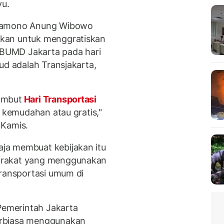
yu.
Pramono Anung Wibowo
kan untuk menggratiskan
a BUMD Jakarta pada hari
ud adalah Transjakarta,
ambut
Hari Transportasi
s kemudahan atau gratis,"
 Kamis.
ja membuat kebijakan itu
arakat yang menggunakan
transportasi umum di
 Pemerintah Jakarta
erbiasa menggunakan