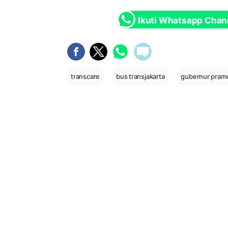
Ikuti Whatsapp Chan
transcare
bus transjakarta
gubernur pram