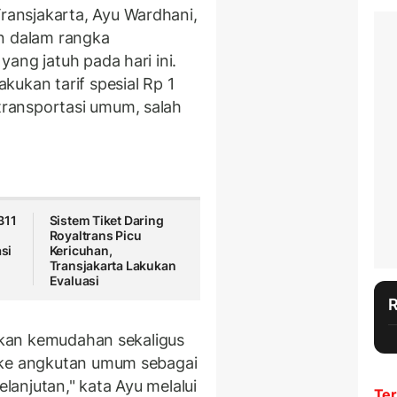
ansjakarta, Ayu Wardhani,
an dalam rangka
ang jatuh pada hari ini.
ukan tarif spesial Rp 1
ransportasi umum, salah
B11
Sistem Tiket Daring
Royaltrans Picu
si
Kericuhan,
Transjakarta Lakukan
Evaluasi
rikan kemudahan sekaligus
 ke angkutan umum sebagai
elanjutan," kata Ayu melalui
Ter