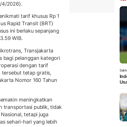
3/4/2026).
nikmati tarif khusus Rp 1
Bus Rapid Transit (BRT)
us ini berlaku sepanjang
23.59 WIB.
rotrans, Transjakarta
is bagi pelanggan kategori
roperasi dengan tarif
Sabt
 tersebut tetap gratis,
Ind
Jakarta Nomor 160 Tahun
Usa
semakin meningkatkan
ransportasi publik, tidak
Nasional, tetapi juga
as sehari-hari yang lebih