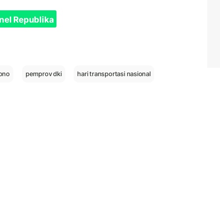
nel Republika
ono
pemprov dki
hari transportasi nasional