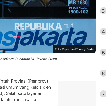
3
4
Foto: Republika/Thoudy Badai
5
nsjakarta Bundaran HI, Jakarta Pusat.
6
ntah Provinsi (Pemprov)
tasi umum yang kelola oleh
. Salah satu layanan
7
dalah Transjakarta.