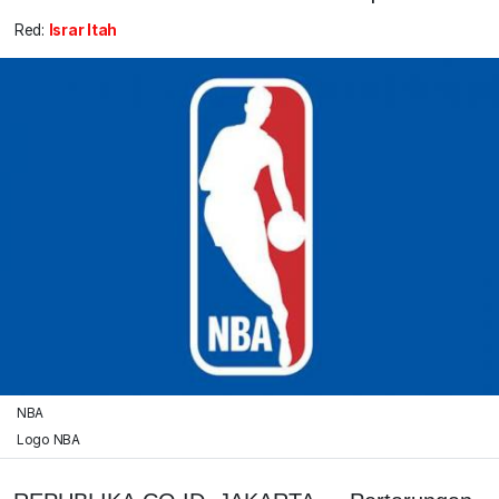
Red:
Israr Itah
NBA
Logo NBA