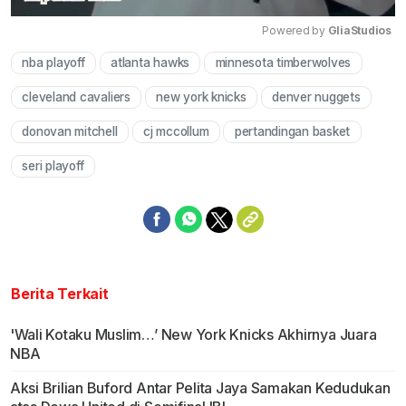
Powered by 
GliaStudios
nba playoff
atlanta hawks
minnesota timberwolves
Mute
cleveland cavaliers
new york knicks
denver nuggets
donovan mitchell
cj mccollum
pertandingan basket
seri playoff
Berita Terkait
'Wali Kotaku Muslim…’ New York Knicks Akhirnya Juara
NBA
Aksi Brilian Buford Antar Pelita Jaya Samakan Kedudukan