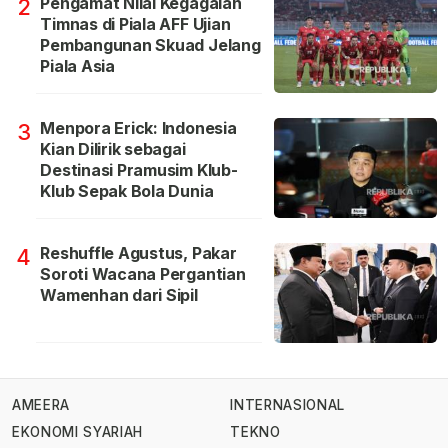
Pengamat Nilai Kegagalan
2
Timnas di Piala AFF Ujian
Pembangunan Skuad Jelang
Piala Asia
Menpora Erick: Indonesia
3
Kian Dilirik sebagai
Destinasi Pramusim Klub-
Klub Sepak Bola Dunia
Reshuffle Agustus, Pakar
4
Soroti Wacana Pergantian
Wamenhan dari Sipil
AMEERA
INTERNASIONAL
EKONOMI SYARIAH
TEKNO