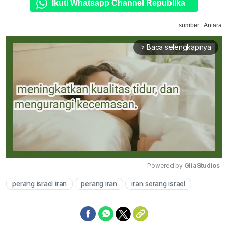
Ikuti Whatsapp Channel Republika
sumber : Antara
Baca selengkapnya
arrow_forward_ios
Powered by 
GliaStudios
perang israel iran
perang iran
iran serang israel
Mute