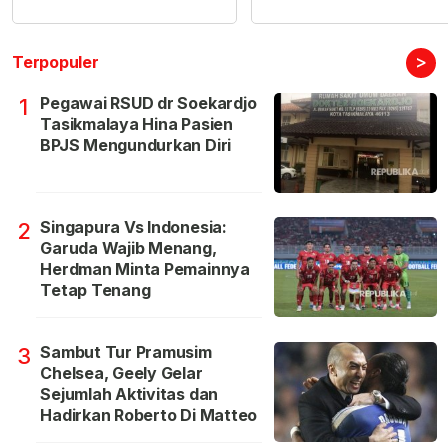
>
Terpopuler
Pegawai RSUD dr Soekardjo
1
Tasikmalaya Hina Pasien
BPJS Mengundurkan Diri
Singapura Vs Indonesia:
2
Garuda Wajib Menang,
Herdman Minta Pemainnya
Tetap Tenang
Sambut Tur Pramusim
3
Chelsea, Geely Gelar
Sejumlah Aktivitas dan
Hadirkan Roberto Di Matteo