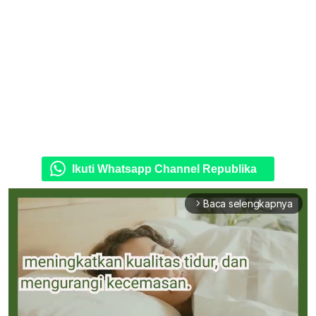
Ikuti Whatsapp Channel Republika
Baca selengkapnya
arrow_forward_ios