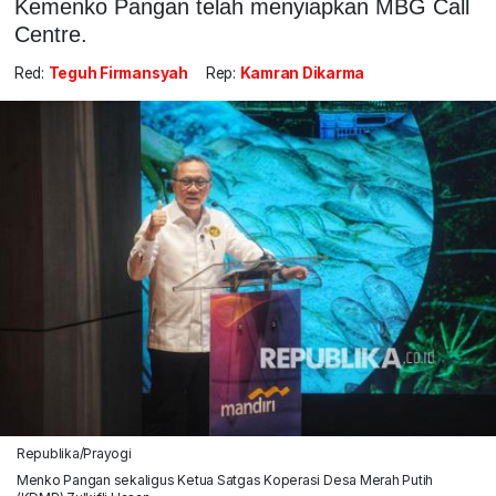
Kemenko Pangan telah menyiapkan MBG Call
Centre.
Red:
Teguh Firmansyah
Rep:
Kamran Dikarma
Republika/Prayogi
Menko Pangan sekaligus Ketua Satgas Koperasi Desa Merah Putih