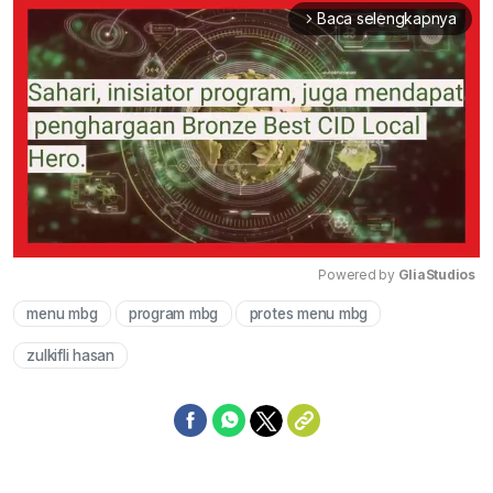
Baca selengkapnya
arrow_forward_ios
Powered by 
GliaStudios
menu mbg
program mbg
protes menu mbg
Mute
zulkifli hasan