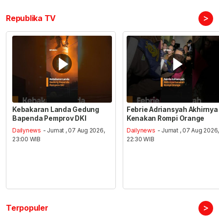
>
Republika TV
Kebakaran Landa Gedung
Febrie Adriansyah Akhirnya
Bapenda Pemprov DKI
Kenakan Rompi Orange
Dailynews
- Jumat , 07 Aug 2026,
Dailynews
- Jumat , 07 Aug 2026
23:00 WIB
22:30 WIB
>
Terpopuler