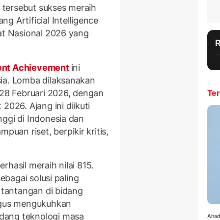
tersebut sukses meraih
g Artificial Intelligence
kat Nasional 2026 yang
ent Achievement
ini
sia. Lomba dilaksanakan
 28 Februari 2026, dengan
Ter
26. Ajang ini diikuti
nggi di Indonesia dan
an riset, berpikir kritis,
hasil meraih nilai 815.
sebagai solusi paling
b tantangan di bidang
ligus mengukuhkan
idang teknologi masa
Ahad