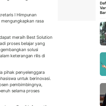
Daf
Var
Ba
retaris I Himpunan
I mengungkapkan rasa
 dapat meraih Best Solution
adi proses belajar yang
ngembangkan solusi
lam keterangan rilis di
da pihak penyelenggara
hasiswa untuk berinovasi.
 dosen pembimbingnya,
penuh selama proses