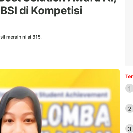
SI di Kompetisi
l meraih nilai 815.
Ter
1
2
3