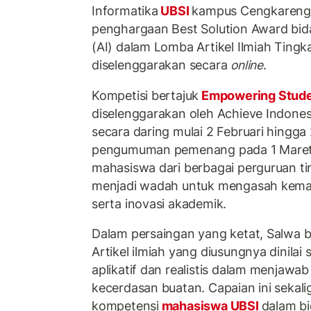
Informatika
UBSI
kampus Cengkareng 
penghargaan Best Solution Award bidan
(AI) dalam Lomba Artikel Ilmiah Ting
diselenggarakan secara
online
.
Kompetisi bertajuk
Empowering Stud
diselenggarakan oleh Achieve Indone
secara daring mulai 2 Februari hingga
pengumuman pemenang pada 1 Maret 20
mahasiswa dari berbagai perguruan ti
menjadi wadah untuk mengasah kemampu
serta inovasi akademik.
Dalam persaingan yang ketat, Salwa ber
Artikel ilmiah yang diusungnya dinilai 
aplikatif dan realistis dalam menjawa
kecerdasan buatan. Capaian ini seka
kompetensi
mahasiswa UBSI
dalam b