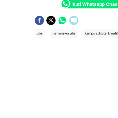
Ikuti Whatsapp Chan
ubsi
mahasiswa ubsi
kampus digital kreati