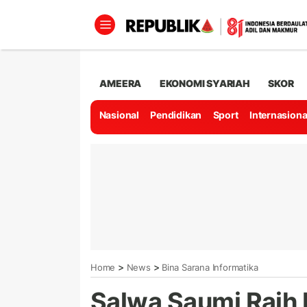
AMEERA
EKONOMI SYARIAH
SKOR
Nasional
Pendidikan
Sport
Internasiona
>
>
Home
News
Bina Sarana Informatika
Salwa Saumi Raih 