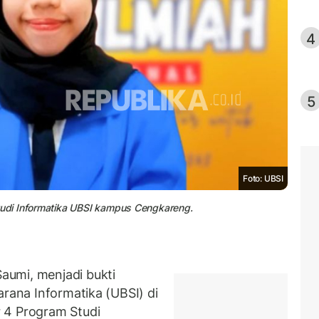
4
5
Foto: UBSI
udi Informatika UBSI kampus Cengkareng.
umi, menjadi bukti
arana Informatika (UBSI) di
 4 Program Studi