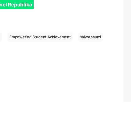
nel Republika
f
Empowering Student Achievement
salwa saumi