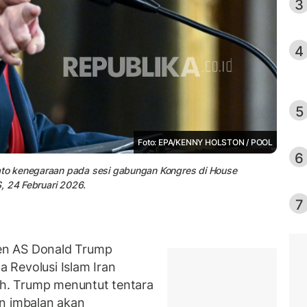
3
4
5
Foto: EPA/KENNY HOLSTON / POOL
6
to kenegaraan pada sesi gabungan Kongres di House
, 24 Februari 2026.
7
en AS Donald Trump
 Revolusi Islam Iran
h. Trump menuntut tentara
an imbalan akan