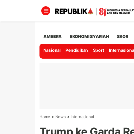
AMEERA
EKONOMI SYARIAH
SKOR
Nasional
Pendidikan
Sport
Internasiona
>
>
Home
News
Internasional
Trump ke Garda Re