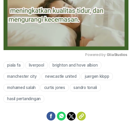
Powered by 
GliaStudios
piala fa
liverpool
brighton and hove albion
Mute
manchester city
newcastle united
juergen klopp
mohamed salah
curtis jones
sandro tonali
hasil pertandingan