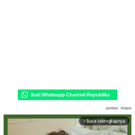
Ikuti Whatsapp Channel Republika
sumber : Antara
Baca selengkapnya
arrow_forward_ios