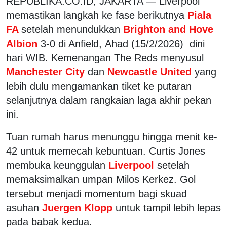
REPUBLIKA.CO.ID, JAKARTA — Liverpool
memastikan langkah ke fase berikutnya
Piala
FA
setelah menundukkan
Brighton and Hove
Albion
3-0 di Anfield, Ahad (15/2/2026) dini
hari WIB. Kemenangan The Reds menyusul
Manchester City
dan
Newcastle United
yang
lebih dulu mengamankan tiket ke putaran
selanjutnya dalam rangkaian laga akhir pekan
ini.
Tuan rumah harus menunggu hingga menit ke-
42 untuk memecah kebuntuan. Curtis Jones
membuka keunggulan
Liverpool
setelah
memaksimalkan umpan Milos Kerkez. Gol
tersebut menjadi momentum bagi skuad
asuhan
Juergen Klopp
untuk tampil lebih lepas
pada babak kedua.