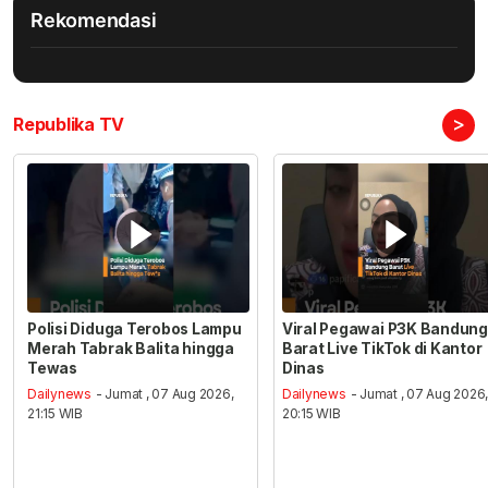
Rekomendasi
>
Republika TV
Polisi Diduga Terobos Lampu
Viral Pegawai P3K Bandung
Merah Tabrak Balita hingga
Barat Live TikTok di Kantor
Tewas
Dinas
Dailynews
- Jumat , 07 Aug 2026,
Dailynews
- Jumat , 07 Aug 2026
21:15 WIB
20:15 WIB