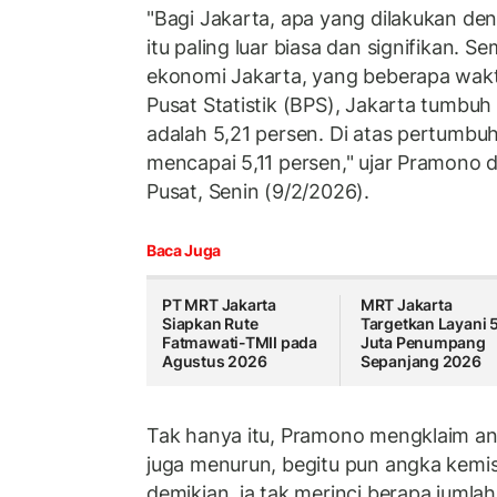
"Bagi Jakarta, apa yang dilakukan d
itu paling luar biasa dan signifikan. Se
ekonomi Jakarta, yang beberapa waktu 
Pusat Statistik (BPS), Jakarta tumbu
adalah 5,21 persen. Di atas pertumbu
mencapai 5,11 persen," ujar Pramono di
Pusat, Senin (9/2/2026).
Baca Juga
PT MRT Jakarta
MRT Jakarta
Siapkan Rute
Targetkan Layani 
Fatmawati-TMII pada
Juta Penumpang
Agustus 2026
Sepanjang 2026
Tak hanya itu, Pramono mengklaim ang
juga menurun, begitu pun angka kemis
demikian, ia tak merinci berapa jumla