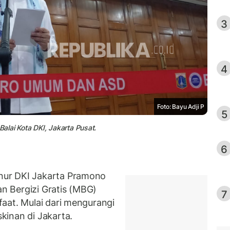
3
4
Foto: Bayu Adji P
5
lai Kota DKI, Jakarta Pusat.
6
nur DKI Jakarta Pramono
 Bergizi Gratis (MBG)
7
aat. Mulai dari mengurangi
kinan di Jakarta.