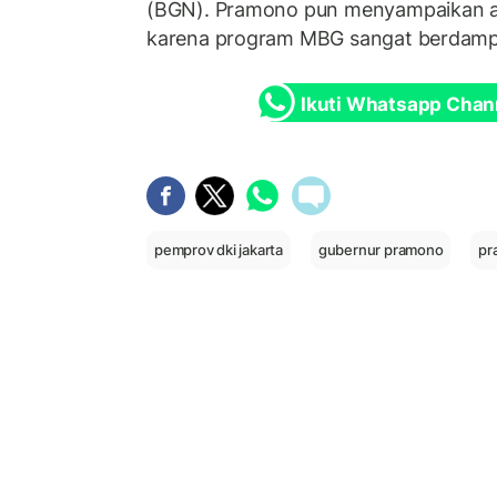
(BGN). Pramono pun menyampaikan a
karena program MBG sangat berdampa
Ikuti Whatsapp Chan
pemprov dki jakarta
gubernur pramono
pr