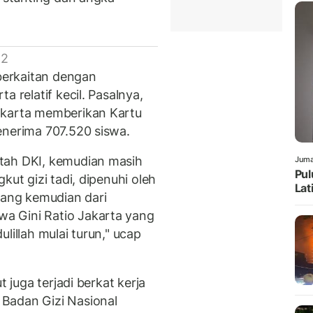
 2
 berkaitan dengan
a relatif kecil. Pasalnya,
akarta memberikan Kartu
enerima 707.520 siswa.
tah DKI, kemudian masih
Juma
Pul
kut gizi tadi, dipenuhi oleh
Lat
yang kemudian dari
a Gini Ratio Jakarta yang
lillah mulai turun," ucap
t juga terjadi berkat kerja
Badan Gizi Nasional