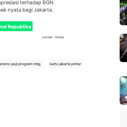
presiasi terhadap BGN
k nyata bagi Jakarta.
nel Republika
sumber : Antara
amono puji program mbg
kartu jakarta pintar