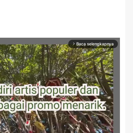
Baca selengkapnya
arrow_forward_ios