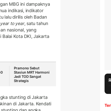
engan MBG ini dampaknya
mua indikasi, indikator
lalu dirilis oleh Badan
h
year to year
, satu tahun
han nasional, yang
 Balai Kota DKI, Jakarta
Pramono Sebut
50
Stasiun MRT Harmoni
Jadi TOD Sangat
Strategis
ka stunting di Jakarta
kinan di Jakarta. Kendati
Ter
h stunting dan angka