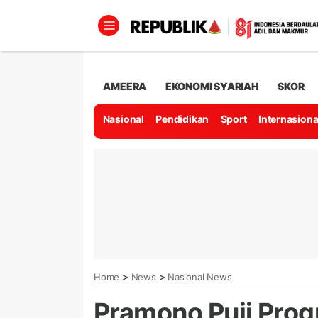
AMEERA
EKONOMI SYARIAH
SKOR
Nasional
Pendidikan
Sport
Internasiona
>
>
Home
News
Nasional News
Pramono Puji Pro