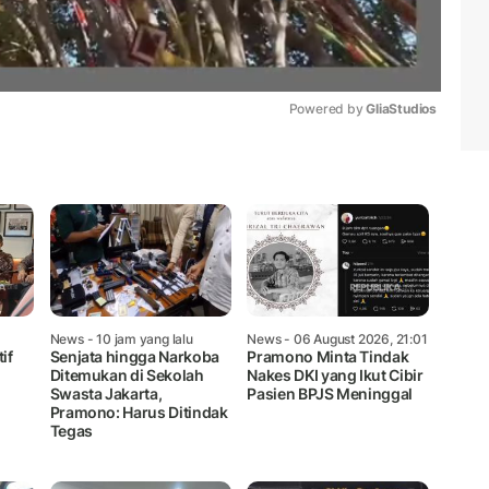
Powered by 
GliaStudios
Mute
News
- 10 jam yang lalu
News
- 06 August 2026, 21:01
if
Senjata hingga Narkoba
Pramono Minta Tindak
Ditemukan di Sekolah
Nakes DKI yang Ikut Cibir
Swasta Jakarta,
Pasien BPJS Meninggal
Pramono: Harus Ditindak
Tegas