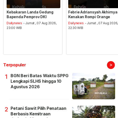
Kebakaran Landa Gedung
Febrie Adriansyah Akhirnya
Bapenda Pemprov DKI
Kenakan Rompi Orange
Dailynews
- Jumat , 07 Aug 2026,
Dailynews
- Jumat , 07 Aug 2026
23:00 WIB
22:30 WIB
>
Terpopuler
BGN Beri Batas Waktu SPPG
1
Lengkapi SLHS hingga 10
Agustus 2026
Petani Sawit Pilih Penataan
2
Berbasis Kemitraan