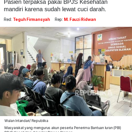
Pasien terpaksa pakai BPJS Kesehatan
mandiri karena sudah lewat cuci darah.
Red:
Teguh Firmansyah
Rep:
M. Fauzi Ridwan
Wulan Intandari/ Republika
Masyarakat yang mengurus akun peserta Penerima Bantuan Iuran (PBI)