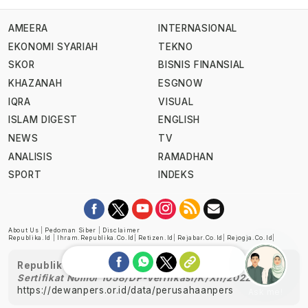
AMEERA
INTERNASIONAL
EKONOMI SYARIAH
TEKNO
SKOR
BISNIS FINANSIAL
KHAZANAH
ESGNOW
IQRA
VISUAL
ISLAM DIGEST
ENGLISH
NEWS
TV
ANALISIS
RAMADHAN
SPORT
INDEKS
About Us
|
Pedoman Siber
|
Disclaimer
Republika.id
|
Ihram.republika.co.id
|
Retizen.id
|
Rejabar.co.id
|
Rejogja.co.id
|
Republika telah diverifikasi oleh Dewan Pers
Sertifikat Nomor 1058/DP-Verifikasi/K/XII/2022
https://dewanpers.or.id/data/perusahaanpers
Ask me!