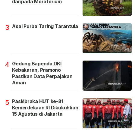
daripada Moratorium
Asal Purba Taring Tarantula
3
Gedung Bapenda DKI
4
Kebakaran, Pramono
Pastikan Data Perpajakan
Aman
Paskibraka HUT ke-81
5
Kemerdekaan RI Dikukuhkan
15 Agustus di Jakarta