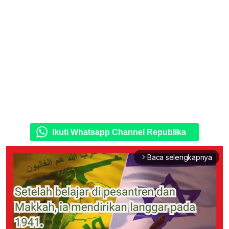
Ikuti Whatsapp Channel Republika
Baca selengkapnya
arrow_forward_ios