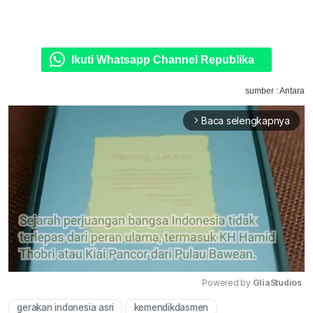
Ikuti Whatsapp Channel Republika
sumber : Antara
Baca selengkapnya
arrow_forward_ios
Powered by 
GliaStudios
gerakan indonesia asri
kemendikdasmen