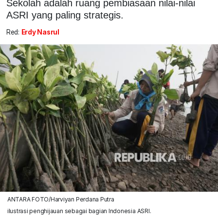
Sekolah adalah ruang pembiasaan nilai-nilai
ASRI yang paling strategis.
Red:
Erdy Nasrul
ANTARA FOTO/Harviyan Perdana Putra
ilustrasi penghijauan sebagai bagian Indonesia ASRI.