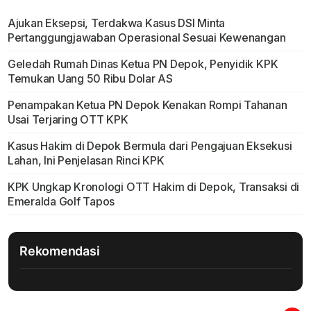
Ajukan Eksepsi, Terdakwa Kasus DSI Minta
Pertanggungjawaban Operasional Sesuai Kewenangan
Geledah Rumah Dinas Ketua PN Depok, Penyidik KPK
Temukan Uang 50 Ribu Dolar AS
Penampakan Ketua PN Depok Kenakan Rompi Tahanan
Usai Terjaring OTT KPK
Kasus Hakim di Depok Bermula dari Pengajuan Eksekusi
Lahan, Ini Penjelasan Rinci KPK
KPK Ungkap Kronologi OTT Hakim di Depok, Transaksi di
Emeralda Golf Tapos
Rekomendasi