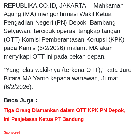
REPUBLIKA.CO.ID, JAKARTA -- Mahkamah
Agung (MA) mengonfirmasi Wakil Ketua
Pengadilan Negeri (PN) Depok, Bambang
Setyawan, terciduk operasi tangkap tangan
(OTT) Komisi Pemberantasan Korupsi (KPK)
pada Kamis (5/2/2026) malam. MA akan
menyikapi OTT ini pada pekan depan.
"Yang jelas wakil-nya (terkena OTT)," kata Juru
Bicara MA Yanto kepada wartawan, Jumat
(6/2/2026).
Baca Juga :
Tiga Orang Diamankan dalam OTT KPK PN Depok,
Ini Penjelasan Ketua PT Bandung
Sponsored