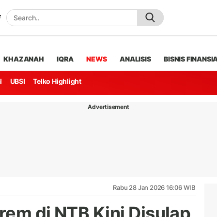
KHAZANAH
IQRA
NEWS
ANALISIS
BISNIS FINANSI
l
UBSI
Telko Highlight
Advertisement
Rabu 28 Jan 2026 16:06 WIB
rem di NTB Kini Disulap