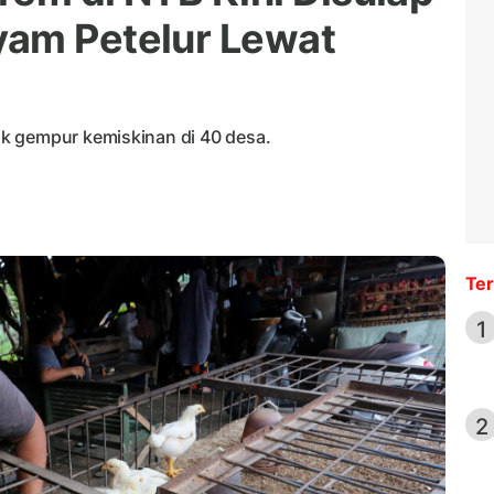
yam Petelur Lewat
k gempur kemiskinan di 40 desa.
Ter
1
2