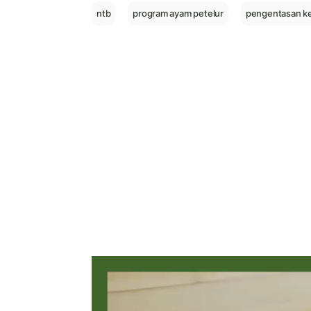
ntb
program ayam petelur
pengentasan k