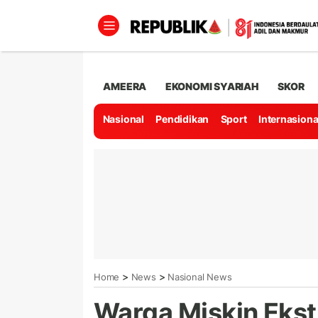
AMEERA
EKONOMI SYARIAH
SKOR
Nasional
Pendidikan
Sport
Internasiona
>
>
Home
News
Nasional News
Warga Miskin Ekst