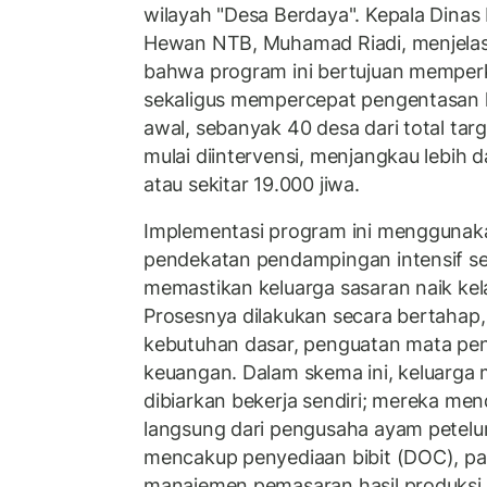
wilayah "Desa Berdaya". Kepala Dina
Hewan NTB, Muhamad Riadi, menjelas
bahwa program ini bertujuan memper
sekaligus mempercepat pengentasan 
awal, sebanyak 40 desa dari total tar
mulai diintervensi, menjangkau lebih d
atau sekitar 19.000 jiwa.
Implementasi program ini menggunak
pendekatan pendampingan intensif se
memastikan keluarga sasaran naik kel
Prosesnya dilakukan secara bertahap
kebutuhan dasar, penguatan mata penc
keuangan. Dalam skema ini, keluarga 
dibiarkan bekerja sendiri; mereka m
langsung dari pengusaha ayam petelur
mencakup penyediaan bibit (DOC), pak
manajemen pemasaran hasil produksi.