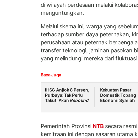
di wilayah perdesaan melalui kolaboras
menguntungkan.
Melalui skema ini, warga yang sebelum
terhadap sumber daya peternakan, ki
perusahaan atau peternak berpenga
transfer teknologi, jaminan pasokan bi
yang melindungi mereka dari fluktuasi
Baca Juga
IHSG Anjlok 8 Persen,
Kekuatan Pasar
Purbaya: Tak Perlu
Domestik Topang
Takut, Akan
Rebound
Ekonomi Syariah
Pemerintah Provinsi
NTB
secara resm
kemitraan ini dengan sasaran utama k