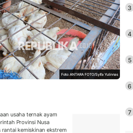
3
4
5
Foto: ANTARA FOTO/Syifa Yulinnas
6
7
aan usaha ternak ayam
erintah Provinsi Nusa
rantai kemiskinan ekstrem