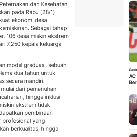
s Peternakan dan Kesehatan
kan pada Rabu (28/1)
kuat ekonomi desa
kemiskinan. Sebagai tahap
get 106 desa miskin ekstrem
ari 7.250 kepala keluarga
an model graduasi, sebuah
Sabt
lama dua tahun untuk
AC 
as secara mandiri.
Ben
, mulai dari pemenuhan
aharian, hingga inklusi
miskin ekstrem tidak
endapatkan pembinaan
 profesional yang
an berkualitas, hingga