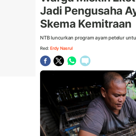
Jadi Pengusaha A
Skema Kemitraan
NTB luncurkan program ayam petelur untu
Red:
Erdy Nasrul