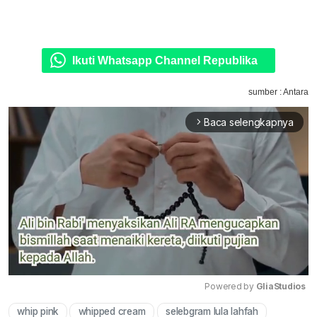
Ikuti Whatsapp Channel Republika
sumber : Antara
Baca selengkapnya
arrow_forward_ios
Powered by 
GliaStudios
whip pink
whipped cream
selebgram lula lahfah