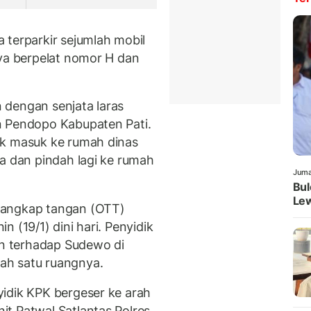
 terparkir sejumlah mobil
nya berpelat nomor H dan
n dengan senjata laras
n Pendopo Kabupaten Pati.
ak masuk ke rumah dinas
a dan pindah lagi ke rumah
Juma
Bul
Lew
tangkap tangan (OTT)
 (19/1) dini hari. Penyidik
n terhadap Sudewo di
ah satu ruangnya.
idik KPK bergeser ke arah
t Patwal Satlantas Polres