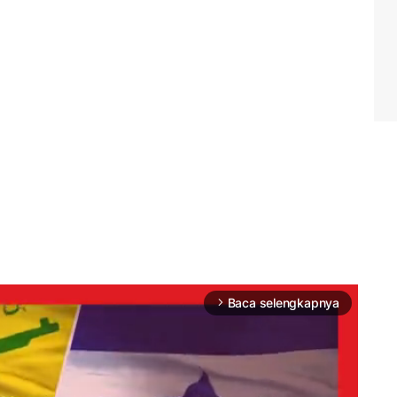
Baca selengkapnya
arrow_forward_ios