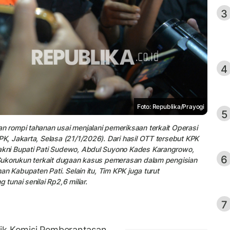
3
4
Foto: Republika/Prayogi
5
rompi tahanan usai menjalani pemeriksaan terkait Operasi
, Jakarta, Selasa (21/1/2026). Dari hasil OTT tersebut KPK
kni Bupati Pati Sudewo, Abdul Suyono Kades Karangrowo,
6
Sukorukun terkait dugaan kasus pemerasan dalam pengisian
n Kabupaten Pati. Selain itu, Tim KPK juga turut
unai senilai Rp2,6 miliar.
7
ik Komisi Pemberantasan