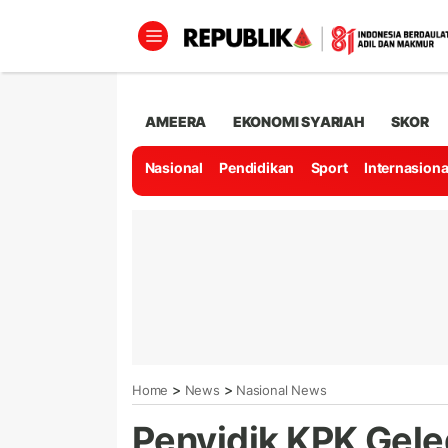
AMEERA
EKONOMI SYARIAH
SKOR
Nasional
Pendidikan
Sport
Internasiona
>
>
Home
News
Nasional News
Penyidik KPK Gel