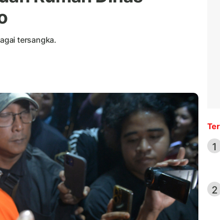
o
agai tersangka.
Ter
1
2