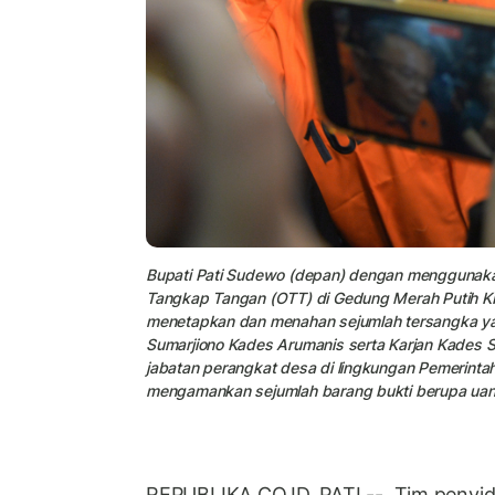
Bupati Pati Sudewo (depan) dengan menggunakan 
Tangkap Tangan (OTT) di Gedung Merah Putih KPK
menetapkan dan menahan sejumlah tersangka ya
Sumarjiono Kades Arumanis serta Karjan Kades 
jabatan perangkat desa di lingkungan Pemerintaha
mengamankan sejumlah barang bukti berupa uang t
REPUBLIKA.CO.ID, PATI -- Tim penyid