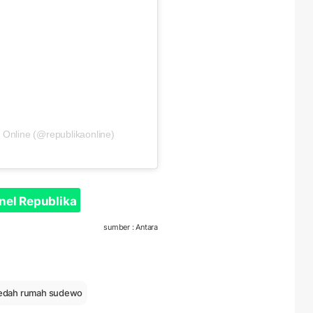
 Online (@republikaonline)
nel Republika
sumber : Antara
ledah rumah sudewo