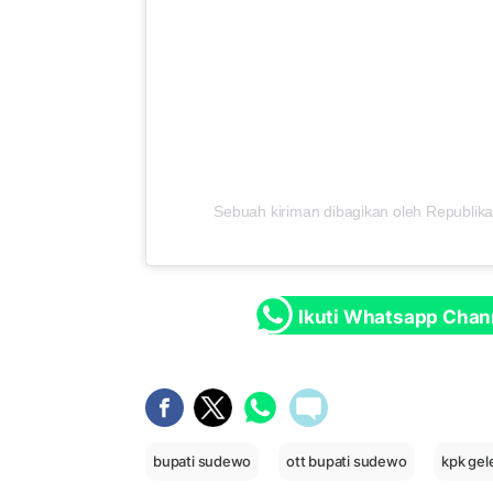
Sebuah kiriman dibagikan oleh Republika
Ikuti Whatsapp Chan
bupati sudewo
ott bupati sudewo
kpk ge