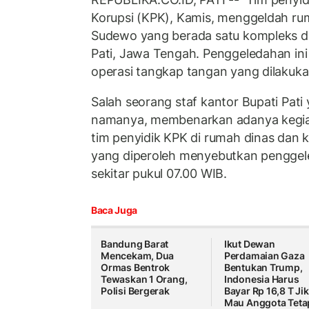
Korupsi (KPK), Kamis, menggeldah rum
Sudewo yang berada satu kompleks 
Pati, Jawa Tengah. Penggeledahan ini s
operasi tangkap tangan yang dilakuk
Salah seorang staf kantor Bupati Pa
namanya, membenarkan adanya kegia
tim penyidik KPK di rumah dinas dan k
yang diperoleh menyebutkan penggele
sekitar pukul 07.00 WIB.
Baca Juga
Bandung Barat
Ikut Dewan
Mencekam, Dua
Perdamaian Gaza
Ormas Bentrok
Bentukan Trump,
Tewaskan 1 Orang,
Indonesia Harus
Polisi Bergerak
Bayar Rp 16,8 T Ji
Mau Anggota Teta