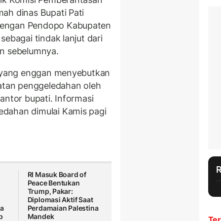
ah dinas Bupati Pati
dengan Pendopo Kabupaten
ebagai tindak lanjut dari
an sebelumnya.
ti yang enggan menyebutkan
tan penggeledahan oleh
antor bupati. Informasi
dahan dimulai Kamis pagi
RI Masuk Board of
Peace Bentukan
Trump, Pakar:
Diplomasi Aktif Saat
ka
Perdamaian Palestina
p
Mandek
Ter