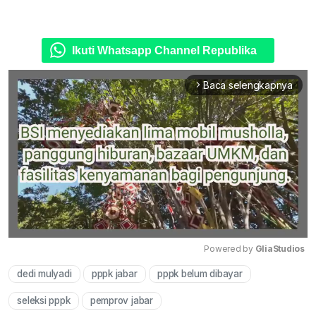
Ikuti Whatsapp Channel Republika
Baca selengkapnya
arrow_forward_ios
Powered by 
GliaStudios
dedi mulyadi
pppk jabar
pppk belum dibayar
Mute
seleksi pppk
pemprov jabar