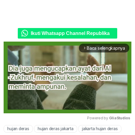
Ikuti Whatsapp Channel Republika
Baca selengkapnya
arrow_forward_ios
Powered by 
GliaStudios
hujan deras
hujan deras jakarta
jakarta hujan deras
Mute