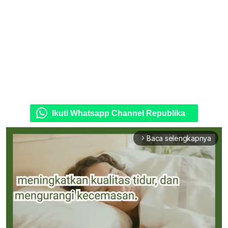
Ikuti Whatsapp Channel Republika
Baca selengkapnya
arrow_forward_ios