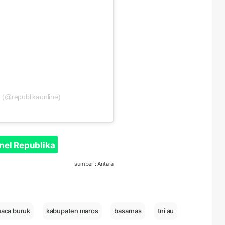
 (@republikaonline)
nel Republika
sumber : Antara
uaca buruk
kabupaten maros
basarnas
tni au