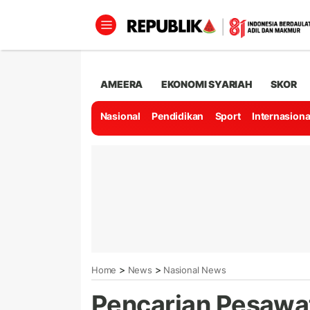
AMEERA
EKONOMI SYARIAH
SKOR
Nasional
Pendidikan
Sport
Internasiona
>
>
Home
News
Nasional News
Pencarian Pesawa