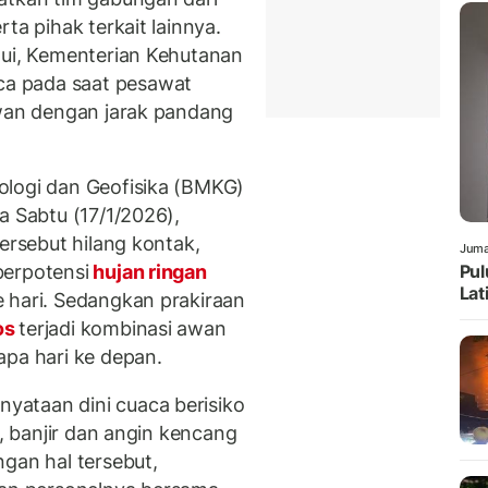
ta pihak terkait lainnya.
hui, Kementerian Kehutanan
a pada saat pesawat
awan dengan jarak pandang
ologi dan Geofisika (BMKG)
a Sabtu (17/1/2026),
tersebut hilang kontak,
Juma
berpotensi
hujan ringan
Pul
Lat
 hari. Sedangkan prakiraan
os
terjadi kombinasi awan
apa hari ke depan.
ataan dini cuaca berisiko
t, banjir dan angin kencang
gan hal tersebut,