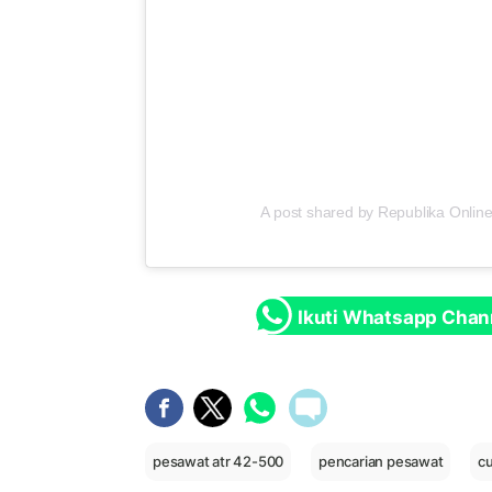
A post shared by Republika Online
Ikuti Whatsapp Chan
pesawat atr 42-500
pencarian pesawat
c