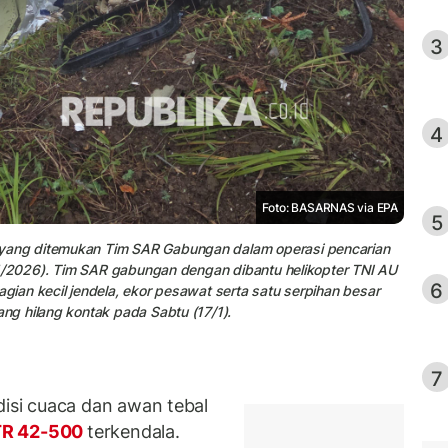
3
4
Foto: BASARNAS via EPA
5
ang ditemukan Tim SAR Gabungan dalam operasi pencarian
/1/2026). Tim SAR gabungan dengan dibantu helikopter TNI AU
6
ian kecil jendela, ekor pesawat serta satu serpihan besar
g hilang kontak pada Sabtu (17/1).
7
si cuaca dan awan tebal
TR 42-500
terkendala.