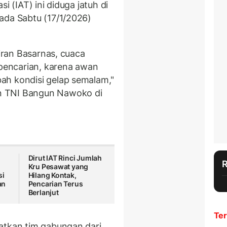
i (IAT) ini diduga jatuh di
ada Sabtu (17/1/2026)
siran Basarnas, cuaca
encarian, karena awan
ah kondisi gelap semalam,"
n TNI Bangun Nawoko di
Dirut IAT Rinci Jumlah
Kru Pesawat yang
si
Hilang Kontak,
an
Pencarian Terus
Berlanjut
Ter
batkan tim gabungan dari