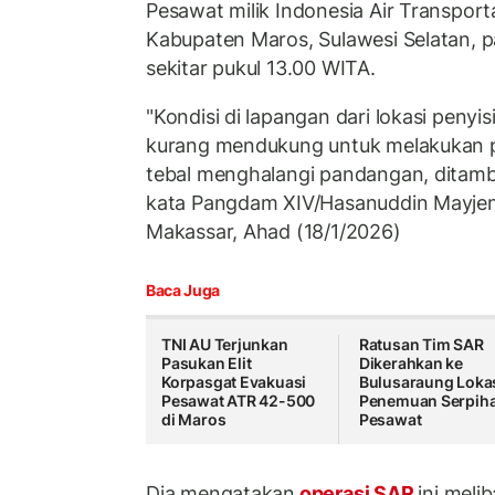
Pesawat milik Indonesia Air Transportas
Kabupaten Maros, Sulawesi Selatan, p
sekitar pukul 13.00 WITA.
"Kondisi di lapangan dari lokasi penyi
kurang mendukung untuk melakukan p
tebal menghalangi pandangan, ditamb
kata Pangdam XIV/Hasanuddin Mayje
Makassar, Ahad (18/1/2026)
Baca Juga
TNI AU Terjunkan
Ratusan Tim SAR
Pasukan Elit
Dikerahkan ke
Korpasgat Evakuasi
Bulusaraung Loka
Pesawat ATR 42-500
Penemuan Serpih
di Maros
Pesawat
Dia mengatakan
operasi SAR
ini meli