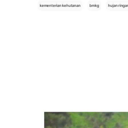
kementerian kehutanan
bmkg
hujan ringa