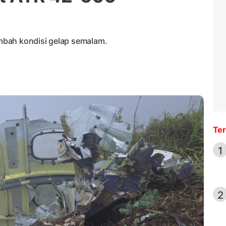
mbah kondisi gelap semalam.
Ter
1
2