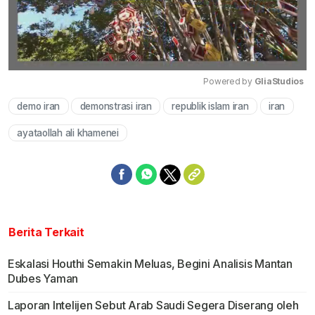
Powered by 
GliaStudios
demo iran
demonstrasi iran
republik islam iran
iran
Mute
ayataollah ali khamenei
Berita Terkait
Eskalasi Houthi Semakin Meluas, Begini Analisis Mantan
Dubes Yaman
Laporan Intelijen Sebut Arab Saudi Segera Diserang oleh