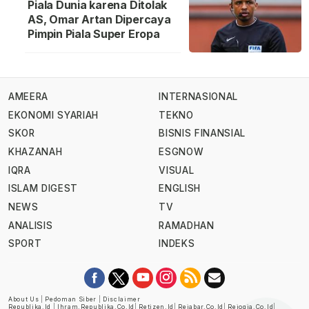
Piala Dunia karena Ditolak
AS, Omar Artan Dipercaya
Pimpin Piala Super Eropa
AMEERA
INTERNASIONAL
EKONOMI SYARIAH
TEKNO
SKOR
BISNIS FINANSIAL
KHAZANAH
ESGNOW
IQRA
VISUAL
ISLAM DIGEST
ENGLISH
NEWS
TV
ANALISIS
RAMADHAN
SPORT
INDEKS
About Us
|
Pedoman Siber
|
Disclaimer
Republika.id
|
Ihram.republika.co.id
|
Retizen.id
|
Rejabar.co.id
|
Rejogja.co.id
|