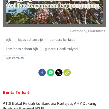
Powered by 
GliaStudios
bijb
lepas saham bijb
bandara kertajati
Mute
kdm lepas saham bijb
gubernur dedi mulyadi
bijb kertajati
Berita Terkait
PTDI Bakal Pindah ke Bandara Kertajati, AHY Dukung
Produksi Pesawat N219