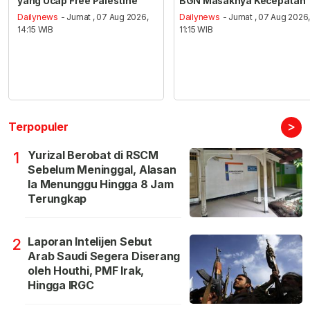
yang Ucap Free Palestine
BGN Masaknya Kecepatan
Dailynews
- Jumat , 07 Aug 2026,
Dailynews
- Jumat , 07 Aug 2026
14:15 WIB
11:15 WIB
>
Terpopuler
Yurizal Berobat di RSCM
1
Sebelum Meninggal, Alasan
Ia Menunggu Hingga 8 Jam
Terungkap
Laporan Intelijen Sebut
2
Arab Saudi Segera Diserang
oleh Houthi, PMF Irak,
Hingga IRGC