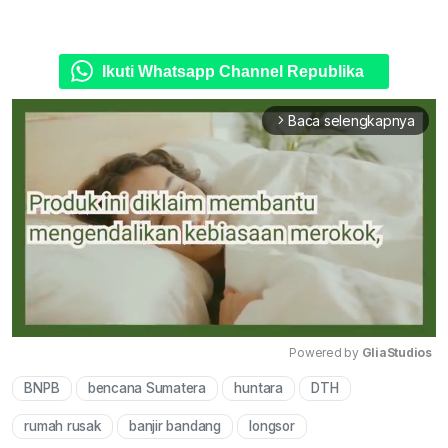
Ikuti Whatsapp Channel Republika
Baca selengkapnya
arrow_forward_ios
Powered by 
GliaStudios
BNPB
bencana Sumatera
huntara
DTH
Mute
rumah rusak
banjir bandang
longsor