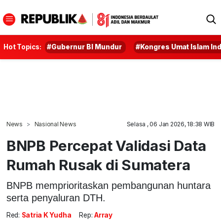
Hot Topics:
#Gubernur BI Mundur
#Kongres Umat Islam In
News
Nasional News
Selasa , 06 Jan 2026, 18:38 WIB
BNPB Percepat Validasi Data
Rumah Rusak di Sumatera
BNPB memprioritaskan pembangunan huntara
serta penyaluran DTH.
Red:
Satria K Yudha
Rep:
Array