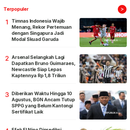
>
Terpopuler
Timnas Indonesia Wajib
1
Menang, Rekor Pertemuan
dengan Singapura Jadi
Modal Skuad Garuda
Arsenal Selangkah Lagi
2
Dapatkan Bruno Guimaraes,
Newcastle Siap Lepas
Kaptennya Rp 1,8 Triliun
Diberikan Waktu Hingga 10
3
Agustus, BGN Ancam Tutup
SPPG yang Belum Kantongi
Sertifikat Laik
Efek El Nino Diprediksi