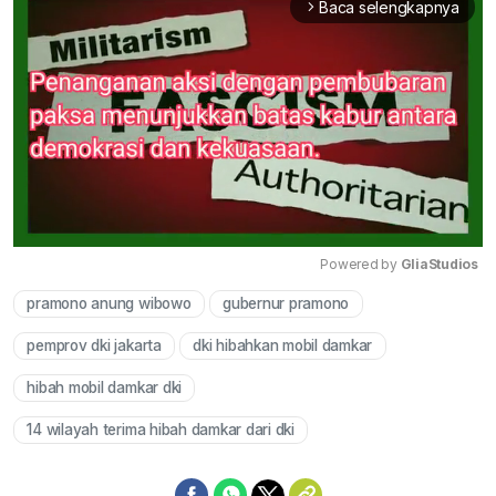
Baca selengkapnya
arrow_forward_ios
Powered by 
GliaStudios
pramono anung wibowo
gubernur pramono
Mute
pemprov dki jakarta
dki hibahkan mobil damkar
hibah mobil damkar dki
14 wilayah terima hibah damkar dari dki