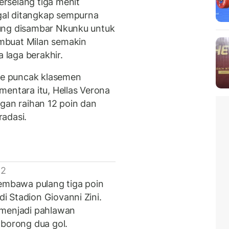
rselang tiga menit
al ditangkap sempurna
ung disambar Nkunku untuk
mbuat Milan semakin
laga berakhir.
e puncak klasemen
mentara itu, Hellas Verona
ngan raihan 12 poin dan
adasi.
 2
membawa pulang tiga poin
 Stadion Giovanni Zini.
 menjadi pahlawan
orong dua gol.