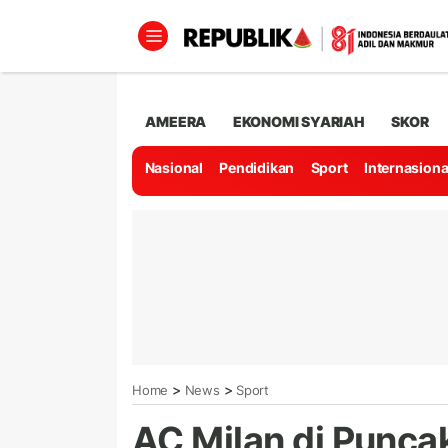
AMEERA
EKONOMI SYARIAH
SKOR
Nasional
Pendidikan
Sport
Internasiona
>
>
Home
News
Sport
AC Milan di Punca