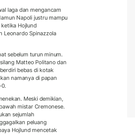
awal laga dan mengancam
 Namun Napoli justru mampu
ketika Hojlund
an Leonardo Spinazzola
at sebelum turun minum.
lang Matteo Politano dan
erdiri bebas di kotak
atkan namanya di papan
-0.
menekan. Meski demikian,
i bawah mistar Cremonese.
kukan sejumlah
ggagalkan peluang
paya Hojlund mencetak