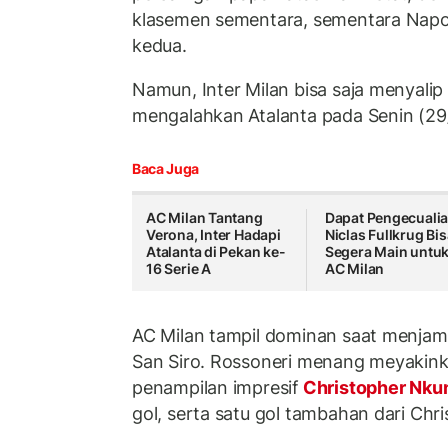
klasemen sementara, sementara Napoli
kedua.
Namun, Inter Milan bisa saja menyalip 
mengalahkan Atalanta pada Senin (29/
Baca Juga
AC Milan Tantang
Dapat Pengecualia
Verona, Inter Hadapi
Niclas Fullkrug Bi
Atalanta di Pekan ke-
Segera Main untu
16 Serie A
AC Milan
AC Milan tampil dominan saat menjamu
San Siro. Rossoneri menang meyakink
penampilan impresif
Christopher Nk
gol, serta satu gol tambahan dari Chris