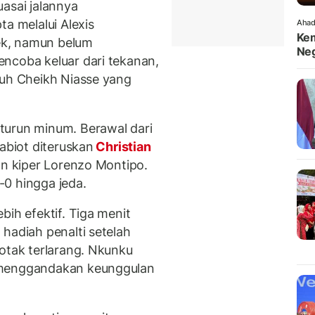
asai jalannya
ta melalui Alexis
Ahad
Kem
ek, namun belum
Neg
ncoba keluar dari tekanan,
auh Cheikh Niasse yang
turun minum. Berawal dari
abiot diteruskan
Christian
an kiper Lorenzo Montipo.
0 hingga jeda.
bih efektif. Tiga menit
hadiah penalti setelah
kotak terlarang. Nkunku
 menggandakan keunggulan