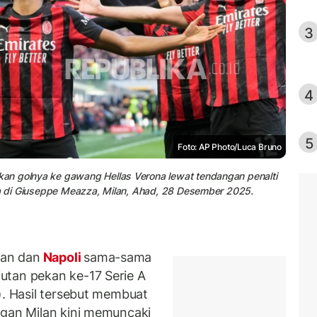
3
4
5
Foto: AP Photo/Luca Bruno
an golnya ke gawang Hellas Verona lewat tendangan penalti
lia di Giuseppe Meazza, Milan, Ahad, 28 Desember 2025.
an dan
Napoli
sama-sama
utan pekan ke-17 Serie A
. Hasil tersebut membuat
ngan Milan kini memuncaki