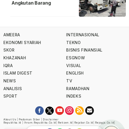
Angkutan Barang
AMEERA
INTERNASIONAL
EKONOMI SYARIAH
TEKNO
SKOR
BISNIS FINANSIAL
KHAZANAH
ESGNOW
IQRA
VISUAL
ISLAM DIGEST
ENGLISH
NEWS
TV
ANALISIS
RAMADHAN
SPORT
INDEKS
About Us
|
Pedoman Siber
|
Disclaimer
Republika.id
|
Ihram.republika.co.id
|
Retizen.id
|
Rejabar.co.id
|
Rejogja.co.id
|