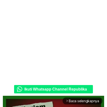
Ikuti Whatsapp Channel Republika
Baca selengkapnya
arrow_forward_ios